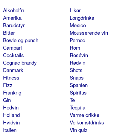
Alkoholfri
Likør
Amerika
Longdrinks
Barudstyr
Mexico
Bitter
Mousserende vin
Bowle og punch
Pernod
Campari
Rom
Cocktails
Rosévin
Cognac brandy
Rødvin
Danmark
Shots
Fitness
Snaps
Fizz
Spanien
Frankrig
Spiritus
Gin
Te
Hedvin
Tequila
Holland
Varme drikke
Hvidvin
Velkomstdrinks
Italien
Vin quiz