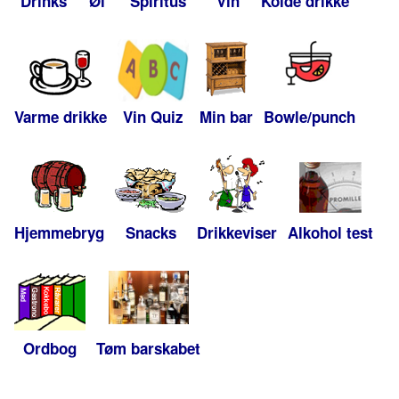
Drinks
Øl
Spiritus
Vin
Kolde drikke
Varme drikke
Vin Quiz
Min bar
Bowle/punch
Hjemmebryg
Snacks
Drikkeviser
Alkohol test
Ordbog
Tøm barskabet