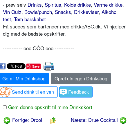
- prøv selv
Drinks
,
Spiritus
,
Kolde drikke
,
Varme drikke
,
Vin Quiz
,
Bowle/punch
,
Snacks
,
Drikkeviser
,
Alkohol
test
,
Tøm barskabet
Få succes som bartender med drikkeABC.dk. Vi hjælper
dig med de bedste opskrifter.
----------- ooo OÔO ooo -----------
Save
Gem i Min Drinksbog
Opret din egen Drinksbog
Send drink til en ven
Feedback
Gem denne opskrift til mine Drinkskort
Forrige: Drool
Næste: Drue Cocktail