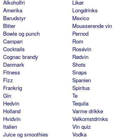
Alkoholfri
Likør
Amerika
Longdrinks
Barudstyr
Mexico
Bitter
Mousserende vin
Bowle og punch
Pernod
Campari
Rom
Cocktails
Rosévin
Cognac brandy
Rødvin
Danmark
Shots
Fitness
Snaps
Fizz
Spanien
Frankrig
Spiritus
Gin
Te
Hedvin
Tequila
Holland
Varme drikke
Hvidvin
Velkomstdrinks
Italien
Vin quiz
Juice og smoothies
Vodka