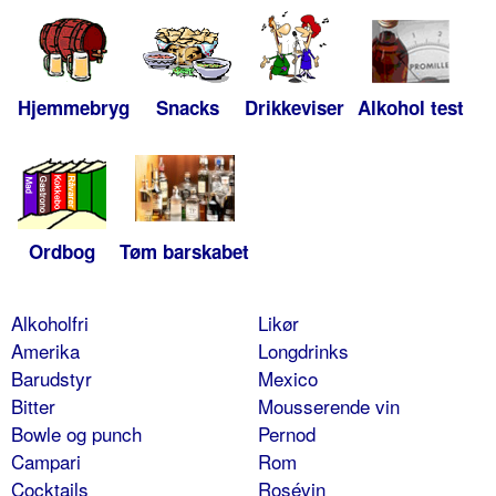
Hjemmebryg
Snacks
Drikkeviser
Alkohol test
Ordbog
Tøm barskabet
Alkoholfri
Likør
Amerika
Longdrinks
Barudstyr
Mexico
Bitter
Mousserende vin
Bowle og punch
Pernod
Campari
Rom
Cocktails
Rosévin