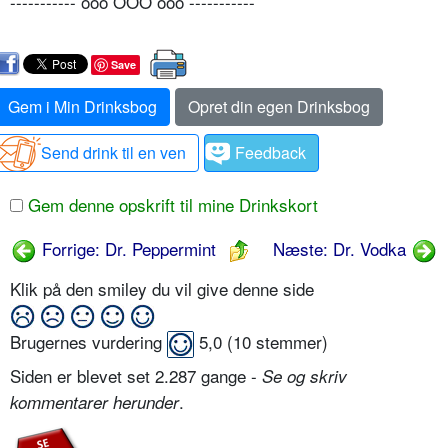
----------- ooo OÔO ooo -----------
Save
Gem i Min Drinksbog
Opret din egen Drinksbog
Send drink til en ven
Feedback
Gem denne opskrift til mine Drinkskort
Forrige: Dr. Peppermint
Næste: Dr. Vodka
Klik på den smiley du vil give denne side
Brugernes vurdering
5,0
(
10
stemmer)
Siden er blevet set 2.287 gange -
Se og skriv
.
kommentarer herunder