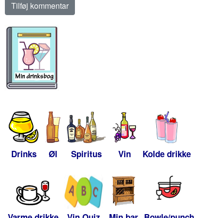
Drinks
Øl
Spiritus
Vin
Kolde drikke
Varme drikke
Vin Quiz
Min bar
Bowle/punch