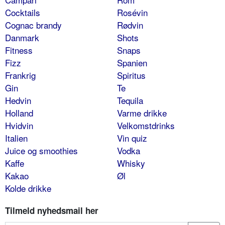
Cocktails
Rosévin
Cognac brandy
Rødvin
Danmark
Shots
Fitness
Snaps
Fizz
Spanien
Frankrig
Spiritus
Gin
Te
Hedvin
Tequila
Holland
Varme drikke
Hvidvin
Velkomstdrinks
Italien
Vin quiz
Juice og smoothies
Vodka
Kaffe
Whisky
Kakao
Øl
Kolde drikke
Tilmeld nyhedsmail her