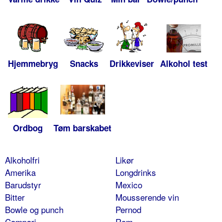
Hjemmebryg
Snacks
Drikkeviser
Alkohol test
Ordbog
Tøm barskabet
Alkoholfri
Likør
Amerika
Longdrinks
Barudstyr
Mexico
Bitter
Mousserende vin
Bowle og punch
Pernod
Campari
Rom