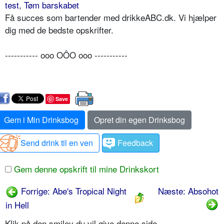
test
,
Tøm barskabet
Få succes som bartender med drikkeABC.dk. Vi hjælper
dig med de bedste opskrifter.
----------- ooo OÔO ooo -----------
Save
Gem i Min Drinksbog
Opret din egen Drinksbog
Send drink til en ven
Feedback
Gem denne opskrift til mine Drinkskort
Forrige: Abe's Tropical Night
Næste: Absohot
in Hell
Klik på den smiley du vil give denne side