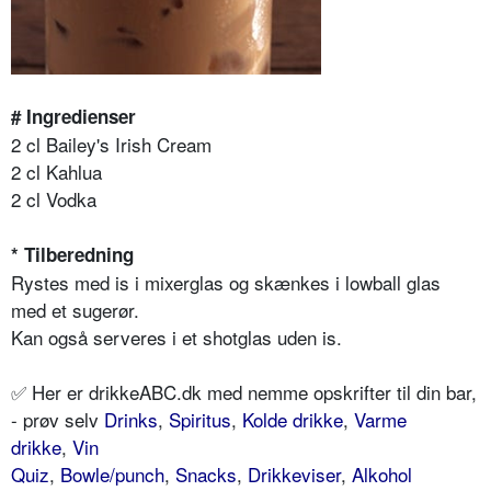
# Ingredienser
2 cl Bailey's Irish Cream
2 cl Kahlua
2 cl Vodka
* Tilberedning
Rystes med is i mixerglas og skænkes i lowball glas
med et sugerør.
Kan også serveres i et shotglas uden is.
✅ Her er drikkeABC.dk med nemme opskrifter til din bar,
- prøv selv
Drinks
,
Spiritus
,
Kolde drikke
,
Varme
drikke
,
Vin
Quiz
,
Bowle/punch
,
Snacks
,
Drikkeviser
,
Alkohol