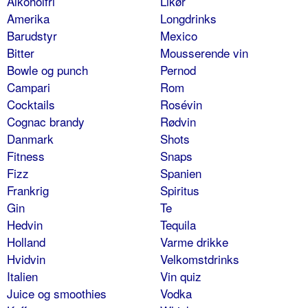
Alkoholfri
Likør
Amerika
Longdrinks
Barudstyr
Mexico
Bitter
Mousserende vin
Bowle og punch
Pernod
Campari
Rom
Cocktails
Rosévin
Cognac brandy
Rødvin
Danmark
Shots
Fitness
Snaps
Fizz
Spanien
Frankrig
Spiritus
Gin
Te
Hedvin
Tequila
Holland
Varme drikke
Hvidvin
Velkomstdrinks
Italien
Vin quiz
Juice og smoothies
Vodka