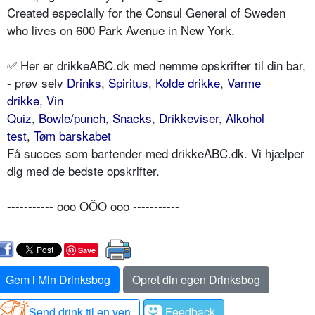
Created especially for the Consul General of Sweden
who lives on 600 Park Avenue in New York.
✅ Her er drikkeABC.dk med nemme opskrifter til din bar,
- prøv selv
Drinks
,
Spiritus
,
Kolde drikke
,
Varme
drikke
,
Vin
Quiz
,
Bowle/punch
,
Snacks
,
Drikkeviser
,
Alkohol
test
,
Tøm barskabet
Få succes som bartender med drikkeABC.dk. Vi hjælper
dig med de bedste opskrifter.
----------- ooo OÔO ooo -----------
Save
Gem i Min Drinksbog
Opret din egen Drinksbog
Send drink til en ven
Feedback