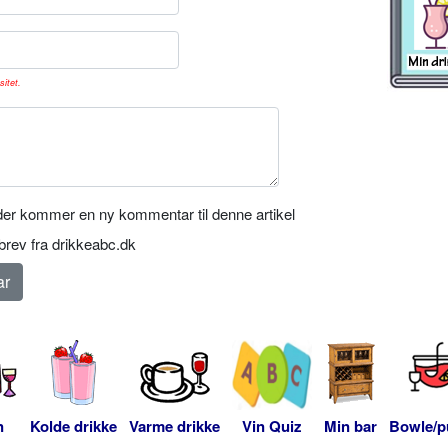
sitet.
er kommer en ny kommentar til denne artikel
rev fra drikkeabc.dk
n
Kolde drikke
Varme drikke
Vin Quiz
Min bar
Bowle/p