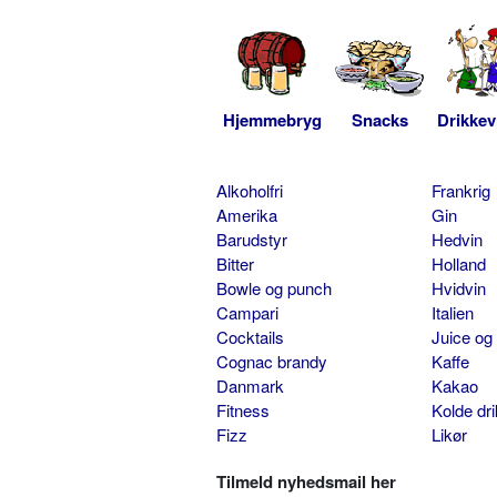
Hjemmebryg
Snacks
Drikkev
Alkoholfri
Frankrig
Amerika
Gin
Barudstyr
Hedvin
Bitter
Holland
Bowle og punch
Hvidvin
Campari
Italien
Cocktails
Juice og
Cognac brandy
Kaffe
Danmark
Kakao
Fitness
Kolde dr
Fizz
Likør
Tilmeld nyhedsmail her