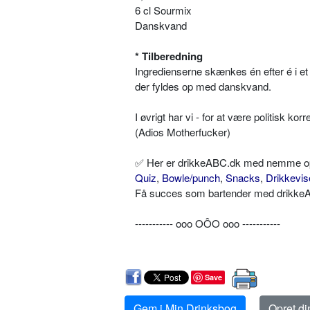
6 cl Sourmix
Danskvand
* Tilberedning
Ingredienserne skænkes én efter é i et
der fyldes op med danskvand.
I øvrigt har vi - for at være politisk ko
(Adios Motherfucker)
✅ Her er drikkeABC.dk med nemme opskr
Quiz
,
Bowle/punch
,
Snacks
,
Drikkevis
Få succes som bartender med drikkeAB
----------- ooo OÔO ooo -----------
Save
Gem i Min Drinksbog
Opret d