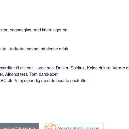
 stort cognacglas med isterninger og
rrekte - forkortet navnet på denne drink.
ifter til din bar, - prøv selv
Drinks
,
Spiritus
,
Kolde drikke
,
Varme d
er
,
Alkohol test
,
Tøm barskabet
C.dk. Vi hjælper dig med de bedste opskrifter.
in egen Drinksbog
Send drink til en ven