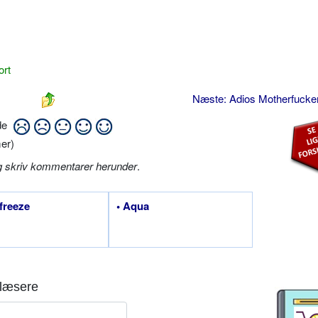
ort
Næste: Adios Motherfucke
ide
er)
g skriv kommentarer herunder
.
ifreeze
• Aqua
læsere