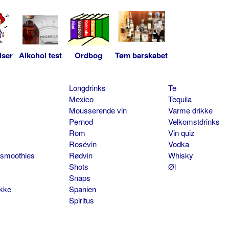
iser
Alkohol test
Ordbog
Tøm barskabet
Longdrinks
Te
Mexico
Tequila
Mousserende vin
Varme drikke
Pernod
Velkomstdrinks
Rom
Vin quiz
Rosévin
Vodka
 smoothies
Rødvin
Whisky
Shots
Øl
Snaps
ikke
Spanien
Spiritus