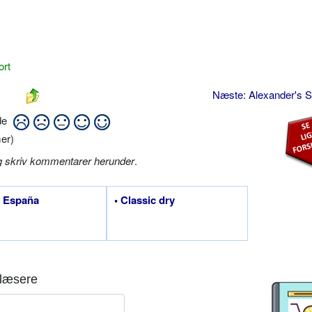
ort
Næste: Alexander's S
ide
er)
g skriv kommentarer herunder
.
a España
• Classic dry
læsere