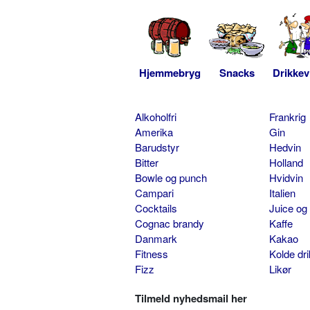
Hjemmebryg
Snacks
Drikkev
Alkoholfri
Frankrig
Amerika
Gin
Barudstyr
Hedvin
Bitter
Holland
Bowle og punch
Hvidvin
Campari
Italien
Cocktails
Juice og
Cognac brandy
Kaffe
Danmark
Kakao
Fitness
Kolde dr
Fizz
Likør
Tilmeld nyhedsmail her