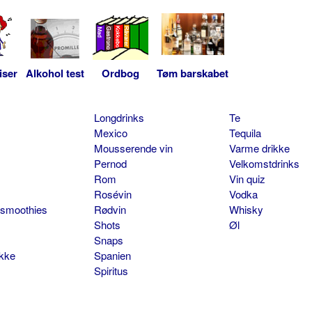
iser
Alkohol test
Ordbog
Tøm barskabet
Longdrinks
Te
Mexico
Tequila
Mousserende vin
Varme drikke
Pernod
Velkomstdrinks
Rom
Vin quiz
Rosévin
Vodka
 smoothies
Rødvin
Whisky
Shots
Øl
Snaps
ikke
Spanien
Spiritus