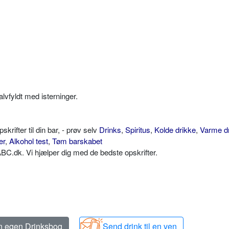
alvfyldt med isterninger.
ifter til din bar, - prøv selv
Drinks
,
Spiritus
,
Kolde drikke
,
Varme d
er
,
Alkohol test
,
Tøm barskabet
C.dk. Vi hjælper dig med de bedste opskrifter.
in egen Drinksbog
Send drink til en ven