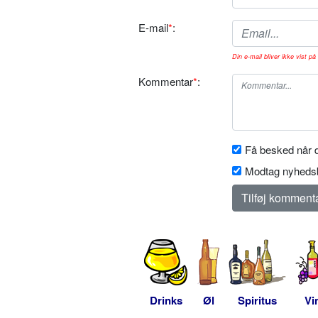
E-mail
*
:
Din e-mail bliver ikke vist på 
Kommentar
*
:
Få besked når d
Modtag nyhedsb
Drinks
Øl
Spiritus
Vi