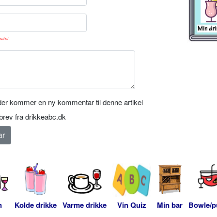
sitet.
er kommer en ny kommentar til denne artikel
rev fra drikkeabc.dk
n
Kolde drikke
Varme drikke
Vin Quiz
Min bar
Bowle/p