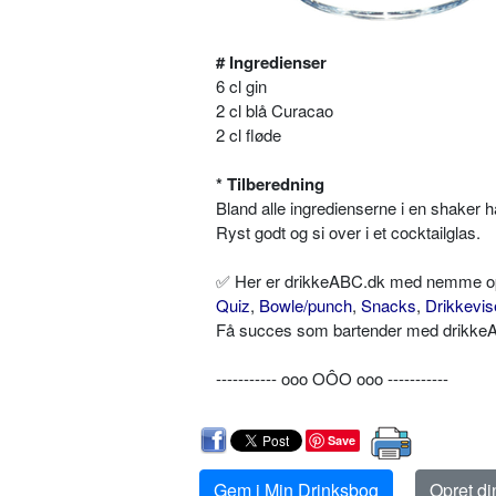
# Ingredienser
6 cl gin
2 cl blå Curacao
2 cl fløde
* Tilberedning
Bland alle ingredienserne i en shaker h
Ryst godt og si over i et cocktailglas.
✅ Her er drikkeABC.dk med nemme opskr
Quiz
,
Bowle/punch
,
Snacks
,
Drikkevis
Få succes som bartender med drikkeAB
----------- ooo OÔO ooo -----------
Save
Gem i Min Drinksbog
Opret d