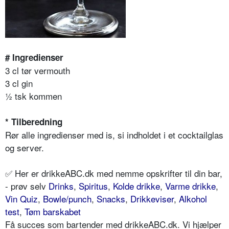
# Ingredienser
3 cl tør vermouth
3 cl gin
½ tsk kommen
* Tilberedning
Rør alle ingredienser med is, si indholdet i et cocktailglas
og server.
✅ Her er drikkeABC.dk med nemme opskrifter til din bar,
- prøv selv
Drinks
,
Spiritus
,
Kolde drikke
,
Varme drikke
,
Vin Quiz
,
Bowle/punch
,
Snacks
,
Drikkeviser
,
Alkohol
test
,
Tøm barskabet
Få succes som bartender med drikkeABC.dk. Vi hjælper