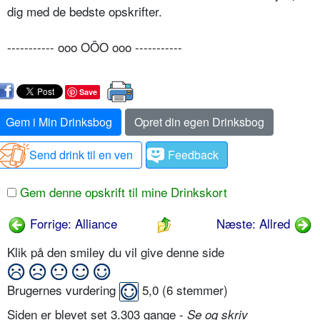
dig med de bedste opskrifter.
----------- ooo OÔO ooo -----------
Save
Gem i Min Drinksbog
Opret din egen Drinksbog
Send drink til en ven
Feedback
Gem denne opskrift til mine Drinkskort
Forrige: Alliance
Næste: Allred
Klik på den smiley du vil give denne side
Brugernes vurdering
5,0
(
6
stemmer)
Siden er blevet set 3.303 gange -
Se og skriv