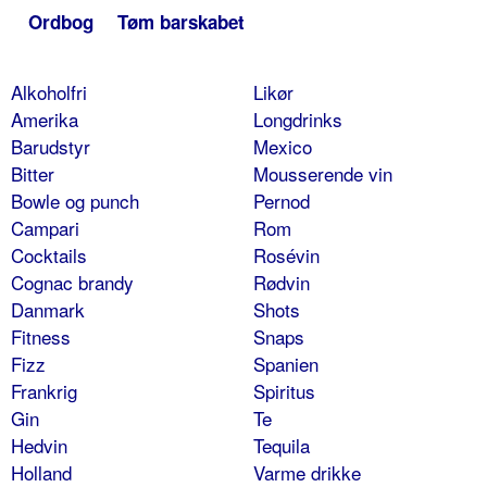
Ordbog
Tøm barskabet
Alkoholfri
Likør
Amerika
Longdrinks
Barudstyr
Mexico
Bitter
Mousserende vin
Bowle og punch
Pernod
Campari
Rom
Cocktails
Rosévin
Cognac brandy
Rødvin
Danmark
Shots
Fitness
Snaps
Fizz
Spanien
Frankrig
Spiritus
Gin
Te
Hedvin
Tequila
Holland
Varme drikke