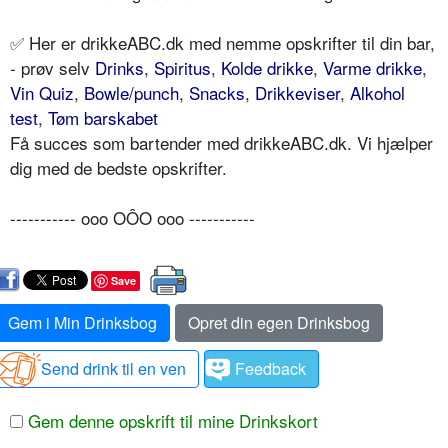
✅ Her er drikkeABC.dk med nemme opskrifter til din bar,
- prøv selv
Drinks
,
Spiritus
,
Kolde drikke
,
Varme drikke
,
Vin Quiz
,
Bowle/punch
,
Snacks
,
Drikkeviser
,
Alkohol
test
,
Tøm barskabet
Få succes som bartender med drikkeABC.dk. Vi hjælper
dig med de bedste opskrifter.
----------- ooo OÔO ooo -----------
Save
Gem i Min Drinksbog
Opret din egen Drinksbog
Send drink til en ven
Feedback
Gem denne opskrift til mine Drinkskort