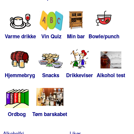
Varme drikke
Vin Quiz
Min bar
Bowle/punch
Hjemmebryg
Snacks
Drikkeviser
Alkohol test
Ordbog
Tøm barskabet
Alkoholfri
Likør