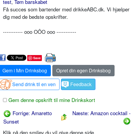
test
,
Tøm barskabet
Få succes som bartender med drikkeABC.dk. Vi hjælper
dig med de bedste opskrifter.
----------- ooo OÔO ooo -----------
Save
Gem i Min Drinksbog
Opret din egen Drinksbog
Send drink til en ven
Feedback
Gem denne opskrift til mine Drinkskort
Forrige: Amaretto
Næste: Amazon cocktail -
Sunset
Klik på den smiley du vil give denne side