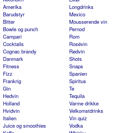
Amerika
Longdrinks
Barudstyr
Mexico
Bitter
Mousserende vin
Bowle og punch
Pernod
Campari
Rom
Cocktails
Rosévin
Cognac brandy
Rødvin
Danmark
Shots
Fitness
Snaps
Fizz
Spanien
Frankrig
Spiritus
Gin
Te
Hedvin
Tequila
Holland
Varme drikke
Hvidvin
Velkomstdrinks
Italien
Vin quiz
Juice og smoothies
Vodka
Kaffe
Whisky