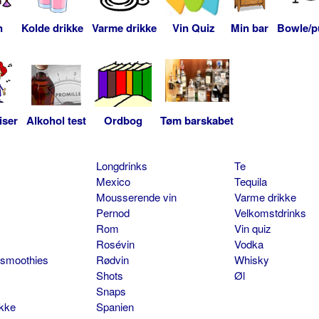
n
Kolde drikke
Varme drikke
Vin Quiz
Min bar
Bowle/p
iser
Alkohol test
Ordbog
Tøm barskabet
Longdrinks
Te
Mexico
Tequila
Mousserende vin
Varme drikke
Pernod
Velkomstdrinks
Rom
Vin quiz
Rosévin
Vodka
 smoothies
Rødvin
Whisky
Shots
Øl
Snaps
ikke
Spanien