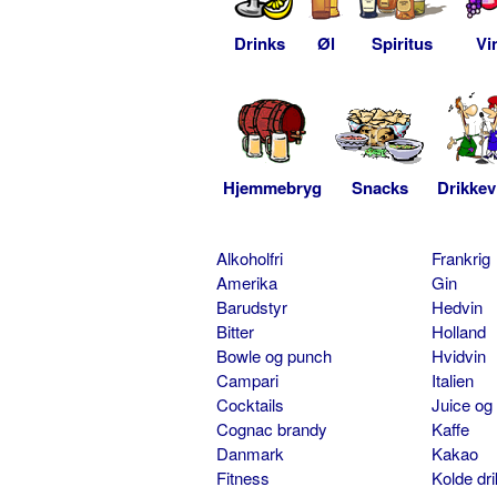
Drinks
Øl
Spiritus
Vi
Hjemmebryg
Snacks
Drikkev
Alkoholfri
Frankrig
Amerika
Gin
Barudstyr
Hedvin
Bitter
Holland
Bowle og punch
Hvidvin
Campari
Italien
Cocktails
Juice og
Cognac brandy
Kaffe
Danmark
Kakao
Fitness
Kolde dr