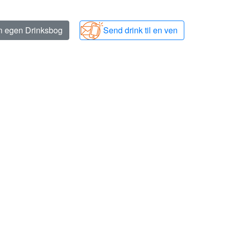
in egen Drinksbog
Send drink til en ven