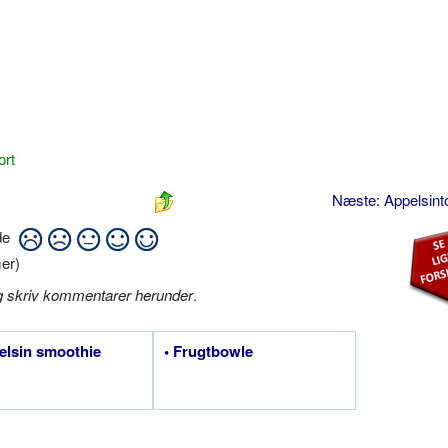
ort
Næste: Appelsin
ide
er)
g skriv kommentarer herunder
.
elsin smoothie
• Frugtbowle