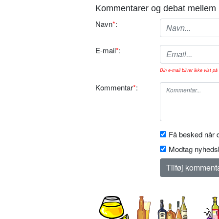
Kommentarer og debat mellem 
Navn
*
:
E-mail
*
:
Din e-mail bliver ikke vist på 
Kommentar
*
:
Få besked når d
Modtag nyhedsb