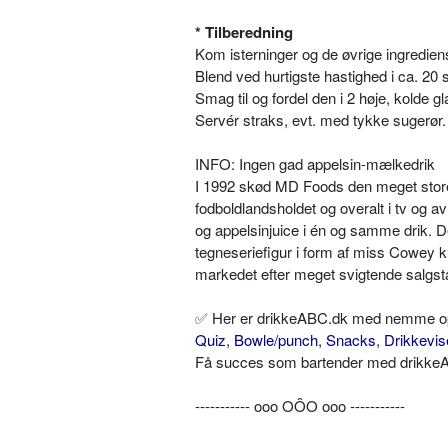
* Tilberedning
Kom isterninger og de øvrige ingrediens
Blend ved hurtigste hastighed i ca. 20 se
Smag til og fordel den i 2 høje, kolde gl
Servér straks, evt. med tykke sugerør.
INFO: Ingen gad appelsin-mælkedrik
I 1992 skød MD Foods den meget store
fodboldlandsholdet og overalt i tv og
og appelsinjuice i én og samme drik. 
tegneseriefigur i form af miss Cowey k
markedet efter meget svigtende salgsta
✅ Her er drikkeABC.dk med nemme opskr
Quiz
,
Bowle/punch
,
Snacks
,
Drikkevis
Få succes som bartender med drikkeAB
----------- ooo OÔO ooo -----------