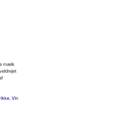
ere mælk
eldrejet
af
rikke
,
Vin