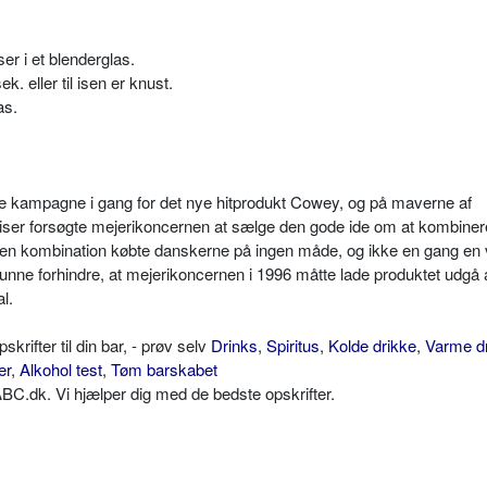
er i et blenderglas.
k. eller til isen er knust.
as.
 kampagne i gang for det nye hitprodukt Cowey, og på maverne af
 aviser forsøgte mejerikoncernen at sælge den gode ide om at kombin
Den kombination købte danskerne på ingen måde, og ikke en gang en v
unne forhindre, at mejerikoncernen i 1996 måtte lade produktet udgå 
l.
ifter til din bar, - prøv selv
Drinks
,
Spiritus
,
Kolde drikke
,
Varme d
er
,
Alkohol test
,
Tøm barskabet
C.dk. Vi hjælper dig med de bedste opskrifter.