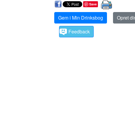
Save
Gem i Min Drinksbog
Opret d
Feedback