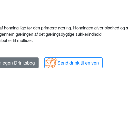
 af honning lige før den primære gæring. Honningen giver blødhed og
d gennem gæringen af det gæringsdygtige sukkerindhold.
behør til måltider.
in egen Drinksbog
Send drink til en ven