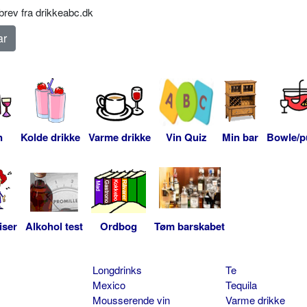
rev fra drikkeabc.dk
n
Kolde drikke
Varme drikke
Vin Quiz
Min bar
Bowle/p
iser
Alkohol test
Ordbog
Tøm barskabet
Longdrinks
Te
Mexico
Tequila
Mousserende vin
Varme drikke