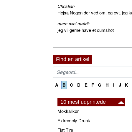
Christian
Hejsa Nogen der ved om, og evt. jeg k
marc axel møtrik
jeg vil gerne have et cumshot
Find en artikel
A
B
C
D
E
F
G
H
I
J
K
10 mest udprintede
Mokkalikør
Extremely Drunk
Flat Tire