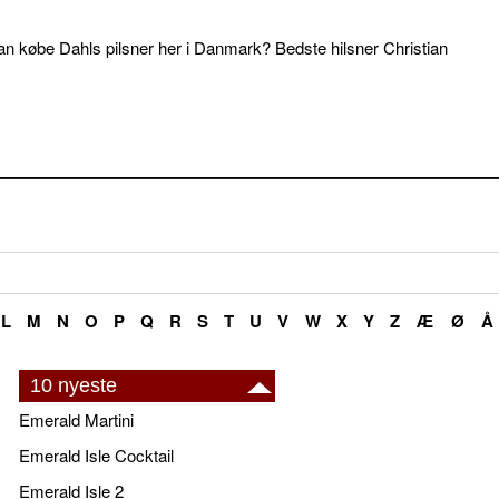
an købe Dahls pilsner her i Danmark? Bedste hilsner Christian
L
M
N
O
P
Q
R
S
T
U
V
W
X
Y
Z
Æ
Ø
Å
10 nyeste
Emerald Martini
Emerald Isle Cocktail
Emerald Isle 2