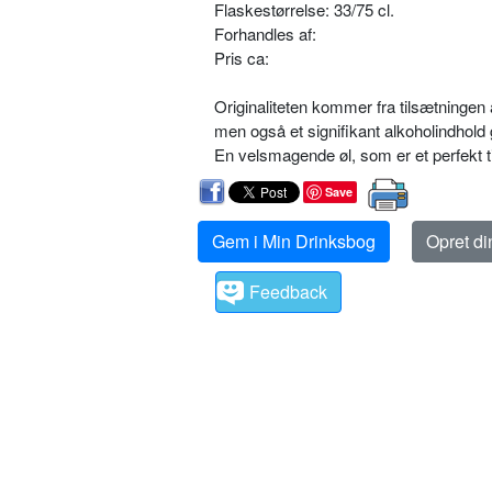
Flaskestørrelse: 33/75 cl.
Forhandles af:
Pris ca:
Originaliteten kommer fra tilsætningen
men også et signifikant alkoholindhol
En velsmagende øl, som er et perfekt til
Save
Gem i Min Drinksbog
Opret d
Feedback