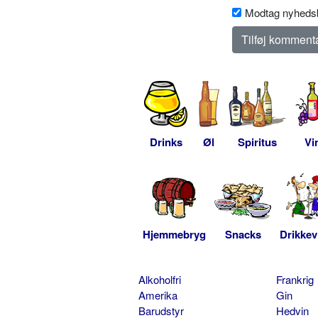
Modtag nyhedsb
Drinks
Øl
Spiritus
Vi
Hjemmebryg
Snacks
Drikkev
Alkoholfri
Frankrig
Amerika
Gin
Barudstyr
Hedvin