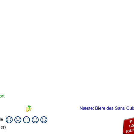
ort
Næste: Biere des Sans Cul
ide
er)