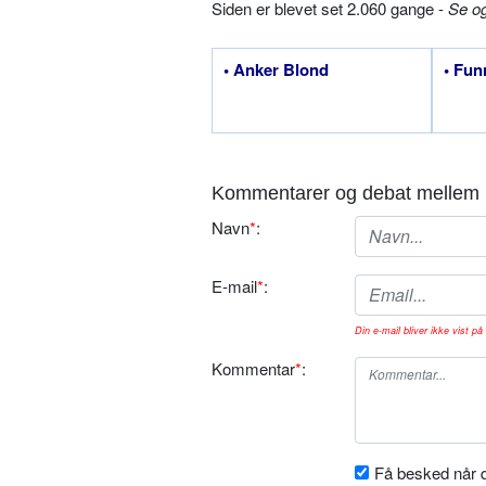
Siden er blevet set 2.060 gange -
Se o
• Anker Blond
• Fun
Kommentarer og debat mellem 
Navn
*
:
E-mail
*
:
Din e-mail bliver ikke vist på 
Kommentar
*
:
Få besked når d