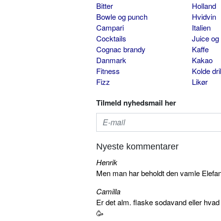
Bitter
Holland
Bowle og punch
Hvidvin
Campari
Italien
Cocktails
Juice og
Cognac brandy
Kaffe
Danmark
Kakao
Fitness
Kolde dr
Fizz
Likør
Tilmeld nyhedsmail her
Nyeste kommentarer
Henrik
Men man har beholdt den vamle Elefant 
Camilla
Er det alm. flaske sodavand eller hva
🥳