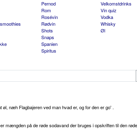
Pernod
Velkomstdrinks
Rom
Vin quiz
Rosévin
Vodka
 smoothies
Rødvin
Whisky
Shots
Øl
Snaps
ikke
Spanien
Spiritus
øl, næh Flagbajeren ved man hvad er, og for den er go' .
d er mængden på de røde sodavand der bruges i opskriften til den rød