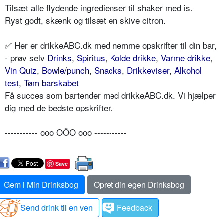
Tilsæt alle flydende ingredienser til shaker med is.
Ryst godt, skænk og tilsæt en skive citron.
✅ Her er drikkeABC.dk med nemme opskrifter til din bar,
- prøv selv
Drinks
,
Spiritus
,
Kolde drikke
,
Varme drikke
,
Vin Quiz
,
Bowle/punch
,
Snacks
,
Drikkeviser
,
Alkohol
test
,
Tøm barskabet
Få succes som bartender med drikkeABC.dk. Vi hjælper
dig med de bedste opskrifter.
----------- ooo OÔO ooo -----------
Save
Gem i Min Drinksbog
Opret din egen Drinksbog
Send drink til en ven
Feedback