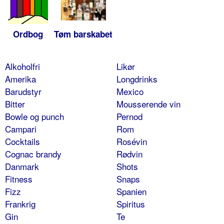
Ordbog
Tøm barskabet
Alkoholfri
Likør
Amerika
Longdrinks
Barudstyr
Mexico
Bitter
Mousserende vin
Bowle og punch
Pernod
Campari
Rom
Cocktails
Rosévin
Cognac brandy
Rødvin
Danmark
Shots
Fitness
Snaps
Fizz
Spanien
Frankrig
Spiritus
Gin
Te