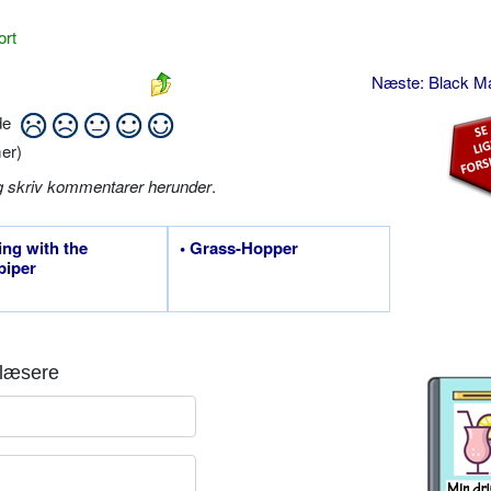
ort
Næste: Black Ma
ide
er)
g skriv kommentarer herunder
.
ting with the
• Grass-Hopper
piper
læsere