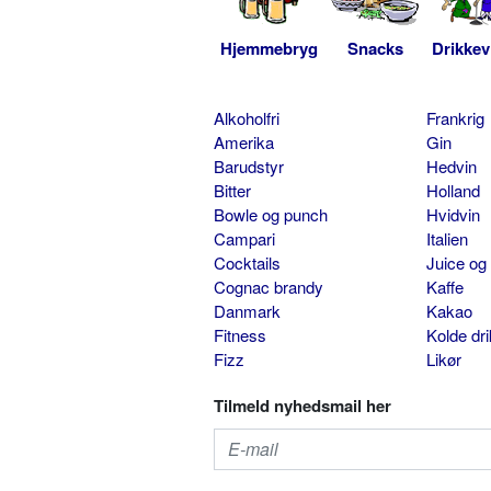
Hjemmebryg
Snacks
Drikkev
Alkoholfri
Frankrig
Amerika
Gin
Barudstyr
Hedvin
Bitter
Holland
Bowle og punch
Hvidvin
Campari
Italien
Cocktails
Juice og
Cognac brandy
Kaffe
Danmark
Kakao
Fitness
Kolde dr
Fizz
Likør
Tilmeld nyhedsmail her