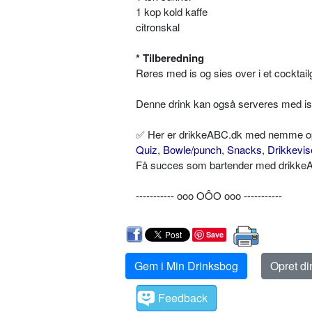
1 kop kold kaffe
citronskal
* Tilberedning
Røres med is og sies over i et cocktail
Denne drink kan også serveres med iste
✅ Her er drikkeABC.dk med nemme opskr
Quiz
,
Bowle/punch
,
Snacks
,
Drikkevis
Få succes som bartender med drikkeAB
----------- ooo OÔO ooo -----------
Save
Gem i Min Drinksbog
Opret d
Feedback