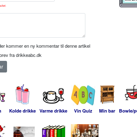
sitet.
er kommer en ny kommentar til denne artikel
rev fra drikkeabc.dk
n
Kolde drikke
Varme drikke
Vin Quiz
Min bar
Bowle/p