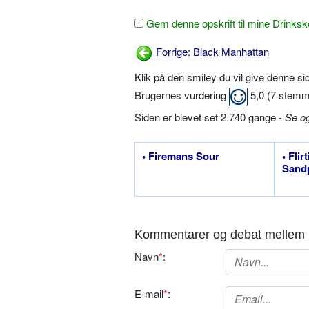
Gem denne opskrift til mine Drinksk
Forrige: Black Manhattan
Klik på den smiley du vil give denne s
Brugernes vurdering
5,0
(
7
stemm
Siden er blevet set 2.740 gange -
Se o
• Firemans Sour
• Flir
Sand
Kommentarer og debat mellem 
Navn
*
:
E-mail
*
: