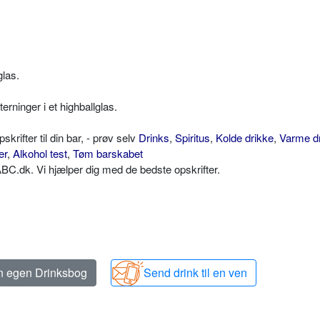
glas.
rninger i et highballglas.
ifter til din bar, - prøv selv
Drinks
,
Spiritus
,
Kolde drikke
,
Varme d
er
,
Alkohol test
,
Tøm barskabet
C.dk. Vi hjælper dig med de bedste opskrifter.
in egen Drinksbog
Send drink til en ven