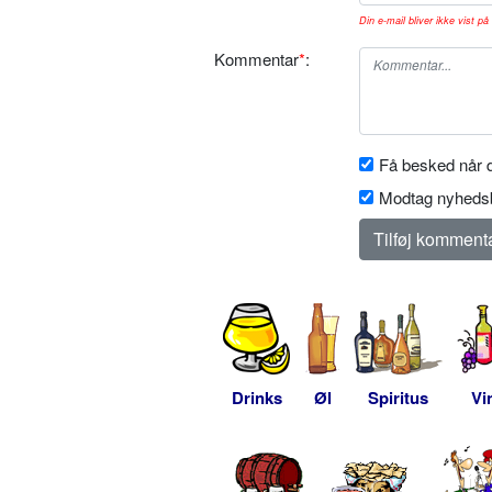
Din e-mail bliver ikke vist på 
Kommentar
*
:
Få besked når d
Modtag nyhedsb
Drinks
Øl
Spiritus
Vi