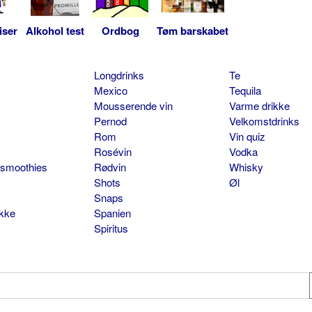
iser
Alkohol test
Ordbog
Tøm barskabet
Longdrinks
Te
Mexico
Tequila
Mousserende vin
Varme drikke
Pernod
Velkomstdrinks
Rom
Vin quiz
Rosévin
Vodka
 smoothies
Rødvin
Whisky
Shots
Øl
Snaps
ikke
Spanien
Spiritus