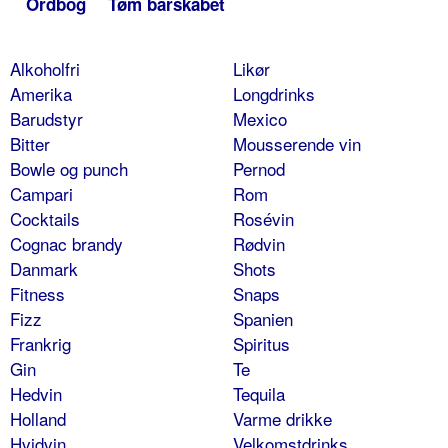
Ordbog
Tøm barskabet
Alkoholfri
Likør
Amerika
Longdrinks
Barudstyr
Mexico
Bitter
Mousserende vin
Bowle og punch
Pernod
Campari
Rom
Cocktails
Rosévin
Cognac brandy
Rødvin
Danmark
Shots
Fitness
Snaps
Fizz
Spanien
Frankrig
Spiritus
Gin
Te
Hedvin
Tequila
Holland
Varme drikke
Hvidvin
Velkomstdrinks