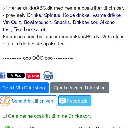
✅ Her er drikkeABC.dk med nemme opskrifter til din bar,
- prøv selv
Drinks
,
Spiritus
,
Kolde drikke
,
Varme drikke
,
Vin Quiz
,
Bowle/punch
,
Snacks
,
Drikkeviser
,
Alkohol
test
,
Tøm barskabet
Få succes som bartender med drikkeABC.dk. Vi hjælper
dig med de bedste opskrifter.
----------- ooo OÔO ooo -----------
Save
Gem i Min Drinksbog
Opret din egen Drinksbog
Send drink til en ven
Feedback
Gem denne opskrift til mine Drinkskort