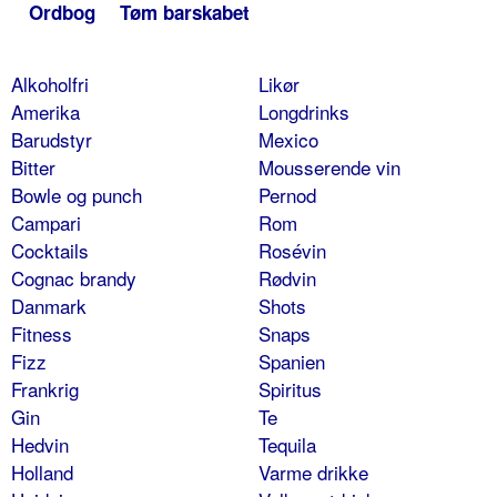
Ordbog
Tøm barskabet
Alkoholfri
Likør
Amerika
Longdrinks
Barudstyr
Mexico
Bitter
Mousserende vin
Bowle og punch
Pernod
Campari
Rom
Cocktails
Rosévin
Cognac brandy
Rødvin
Danmark
Shots
Fitness
Snaps
Fizz
Spanien
Frankrig
Spiritus
Gin
Te
Hedvin
Tequila
Holland
Varme drikke