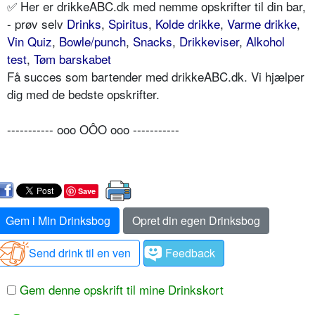
✅ Her er drikkeABC.dk med nemme opskrifter til din bar,
- prøv selv
Drinks
,
Spiritus
,
Kolde drikke
,
Varme drikke
,
Vin Quiz
,
Bowle/punch
,
Snacks
,
Drikkeviser
,
Alkohol
test
,
Tøm barskabet
Få succes som bartender med drikkeABC.dk. Vi hjælper
dig med de bedste opskrifter.
----------- ooo OÔO ooo -----------
Save
Gem i Min Drinksbog
Opret din egen Drinksbog
Send drink til en ven
Feedback
Gem denne opskrift til mine Drinkskort