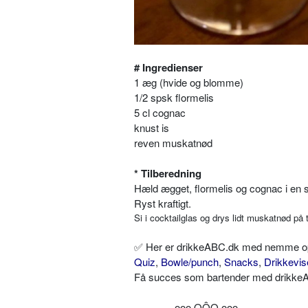
# Ingredienser
1 æg (hvide og blomme)
1/2 spsk flormelis
5 cl cognac
knust is
reven muskatnød
* Tilberedning
Hæld ægget, flormelis og cognac i en 
Ryst kraftigt.
Si i cocktailglas og drys lidt muskatnød på 
✅ Her er drikkeABC.dk med nemme opskr
Quiz
,
Bowle/punch
,
Snacks
,
Drikkevis
Få succes som bartender med drikkeAB
----------- ooo OÔO ooo -----------