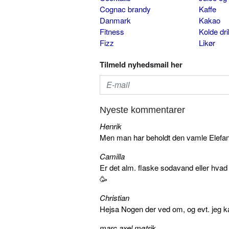
Cognac brandy
Kaffe
Danmark
Kakao
Fitness
Kolde dr
Fizz
Likør
Tilmeld nyhedsmail her
Nyeste kommentarer
Henrik
Men man har beholdt den vamle Elefant 
Camilla
Er det alm. flaske sodavand eller hva
🥳
Christian
Hejsa Nogen der ved om, og evt. jeg k
marc axel møtrik