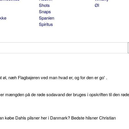
Shots
Øl
Snaps
ikke
Spanien
Spiritus
øl, næh Flagbajeren ved man hvad er, og for den er go' .
d er mængden på de røde sodavand der bruges i opskriften til den rød
an købe Dahls pilsner her i Danmark? Bedste hilsner Christian