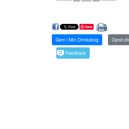
Save
Gem i Min Drinksbog
Opret d
Feedback