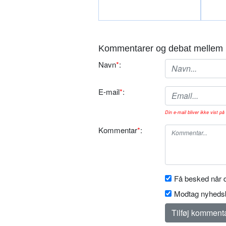
Kommentarer og debat mellem 
Navn
*
:
E-mail
*
:
Din e-mail bliver ikke vist på 
Kommentar
*
:
Få besked når d
Modtag nyhedsb