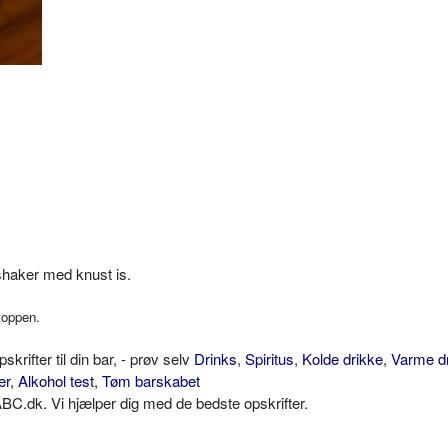
shaker med knust is.
toppen.
ifter til din bar, - prøv selv
Drinks
,
Spiritus
,
Kolde drikke
,
Varme d
er
,
Alkohol test
,
Tøm barskabet
C.dk. Vi hjælper dig med de bedste opskrifter.