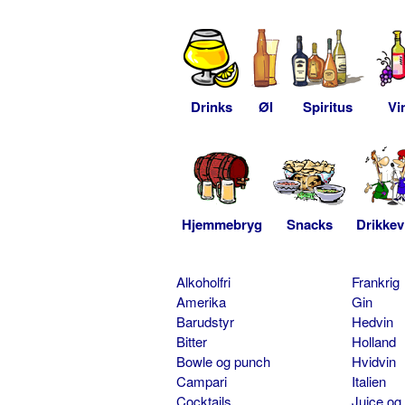
Drinks
Øl
Spiritus
Vi
Hjemmebryg
Snacks
Drikkev
Alkoholfri
Frankrig
Amerika
Gin
Barudstyr
Hedvin
Bitter
Holland
Bowle og punch
Hvidvin
Campari
Italien
Cocktails
Juice og