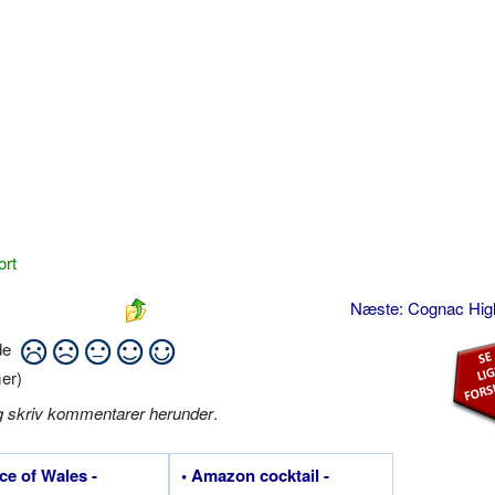
ort
Næste: Cognac Hig
ide
er)
g skriv kommentarer herunder
.
nce of Wales -
• Amazon cocktail -