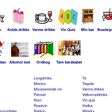
n
Kolde drikke
Varme drikke
Vin Quiz
Min bar
Bowle/p
iser
Alkohol test
Ordbog
Tøm barskabet
Longdrinks
Te
Mexico
Tequila
Mousserende vin
Varme drikke
Pernod
Velkomstdrinks
Rom
Vin quiz
Rosévin
Vodka
 smoothies
Rødvin
Whisky