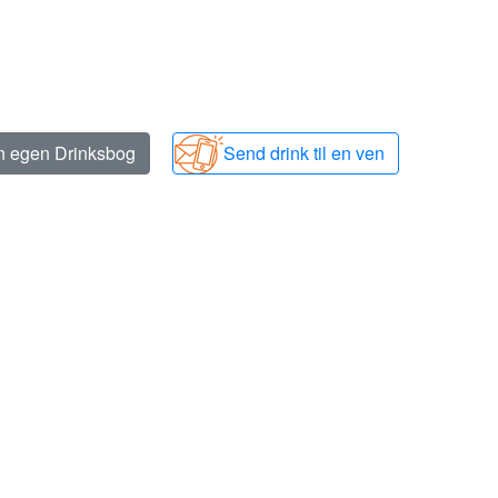
in egen Drinksbog
Send drink til en ven