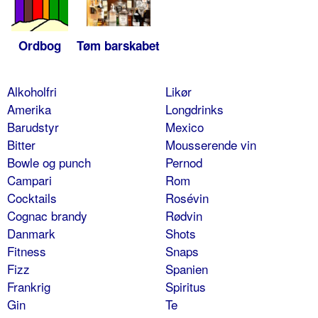
Ordbog
Tøm barskabet
Alkoholfri
Likør
Amerika
Longdrinks
Barudstyr
Mexico
Bitter
Mousserende vin
Bowle og punch
Pernod
Campari
Rom
Cocktails
Rosévin
Cognac brandy
Rødvin
Danmark
Shots
Fitness
Snaps
Fizz
Spanien
Frankrig
Spiritus
Gin
Te