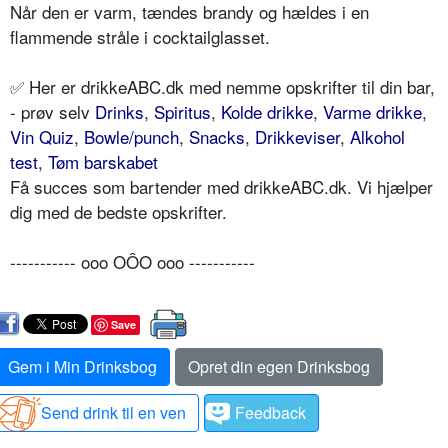
Når den er varm, tændes brandy og hældes i en
flammende stråle i cocktailglasset.
✅ Her er drikkeABC.dk med nemme opskrifter til din bar,
- prøv selv
Drinks
,
Spiritus
,
Kolde drikke
,
Varme drikke
,
Vin Quiz
,
Bowle/punch
,
Snacks
,
Drikkeviser
,
Alkohol
test
,
Tøm barskabet
Få succes som bartender med drikkeABC.dk. Vi hjælper
dig med de bedste opskrifter.
----------- ooo OÔO ooo -----------
Save
Gem i Min Drinksbog
Opret din egen Drinksbog
Send drink til en ven
Feedback