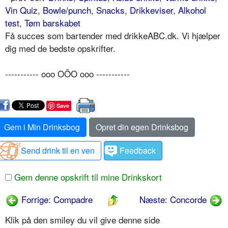
Vin Quiz
,
Bowle/punch
,
Snacks
,
Drikkeviser
,
Alkohol
test
,
Tøm barskabet
Få succes som bartender med drikkeABC.dk. Vi hjælper
dig med de bedste opskrifter.
----------- ooo OÔO ooo -----------
Save
Gem i Min Drinksbog
Opret din egen Drinksbog
Send drink til en ven
Feedback
Gem denne opskrift til mine Drinkskort
Forrige: Compadre
Næste: Concorde
Klik på den smiley du vil give denne side