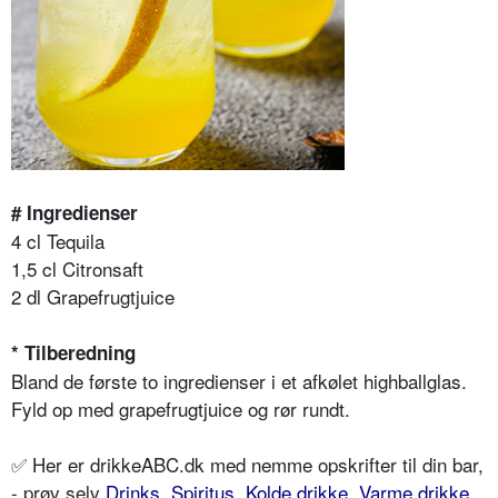
# Ingredienser
4 cl Tequila
1,5 cl Citronsaft
2 dl Grapefrugtjuice
* Tilberedning
Bland de første to ingredienser i et afkølet highballglas.
Fyld op med grapefrugtjuice og rør rundt.
✅ Her er drikkeABC.dk med nemme opskrifter til din bar,
- prøv selv
Drinks
,
Spiritus
,
Kolde drikke
,
Varme drikke
,