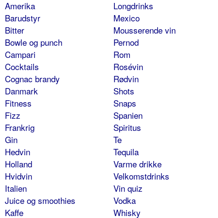
Amerika
Longdrinks
Barudstyr
Mexico
Bitter
Mousserende vin
Bowle og punch
Pernod
Campari
Rom
Cocktails
Rosévin
Cognac brandy
Rødvin
Danmark
Shots
Fitness
Snaps
Fizz
Spanien
Frankrig
Spiritus
Gin
Te
Hedvin
Tequila
Holland
Varme drikke
Hvidvin
Velkomstdrinks
Italien
Vin quiz
Juice og smoothies
Vodka
Kaffe
Whisky