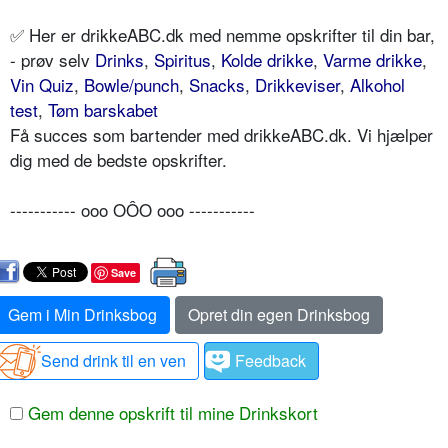
✅ Her er drikkeABC.dk med nemme opskrifter til din bar,
- prøv selv
Drinks
,
Spiritus
,
Kolde drikke
,
Varme drikke
,
Vin Quiz
,
Bowle/punch
,
Snacks
,
Drikkeviser
,
Alkohol
test
,
Tøm barskabet
Få succes som bartender med drikkeABC.dk. Vi hjælper
dig med de bedste opskrifter.
----------- ooo OÔO ooo -----------
Save
Gem i Min Drinksbog
Opret din egen Drinksbog
Send drink til en ven
Feedback
Gem denne opskrift til mine Drinkskort