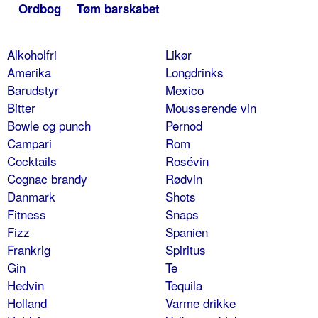
Ordbog
Tøm barskabet
Alkoholfri
Likør
Amerika
Longdrinks
Barudstyr
Mexico
Bitter
Mousserende vin
Bowle og punch
Pernod
Campari
Rom
Cocktails
Rosévin
Cognac brandy
Rødvin
Danmark
Shots
Fitness
Snaps
Fizz
Spanien
Frankrig
Spiritus
Gin
Te
Hedvin
Tequila
Holland
Varme drikke