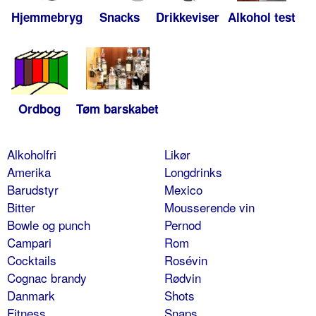
Hjemmebryg
Snacks
Drikkeviser
Alkohol test
Ordbog
Tøm barskabet
Alkoholfri
Likør
Amerika
Longdrinks
Barudstyr
Mexico
Bitter
Mousserende vin
Bowle og punch
Pernod
Campari
Rom
Cocktails
Rosévin
Cognac brandy
Rødvin
Danmark
Shots
Fitness
Snaps