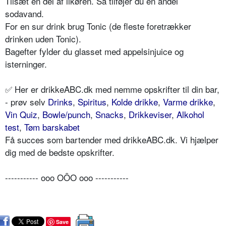
Tilsæt en del af likøren. Så tilføjer du en andel
sodavand.
For en sur drink brug Tonic (de fleste foretrækker
drinken uden Tonic).
Bagefter fylder du glasset med appelsinjuice og
isterninger.
✅ Her er drikkeABC.dk med nemme opskrifter til din bar,
- prøv selv
Drinks
,
Spiritus
,
Kolde drikke
,
Varme drikke
,
Vin Quiz
,
Bowle/punch
,
Snacks
,
Drikkeviser
,
Alkohol
test
,
Tøm barskabet
Få succes som bartender med drikkeABC.dk. Vi hjælper
dig med de bedste opskrifter.
----------- ooo OÔO ooo -----------
Save