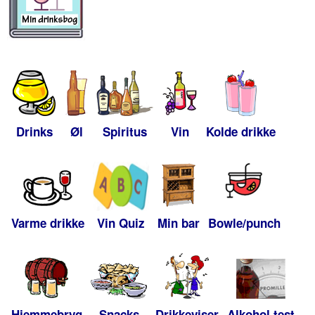
Drinks
Øl
Spiritus
Vin
Kolde drikke
Varme drikke
Vin Quiz
Min bar
Bowle/punch
Hjemmebryg
Snacks
Drikkeviser
Alkohol test