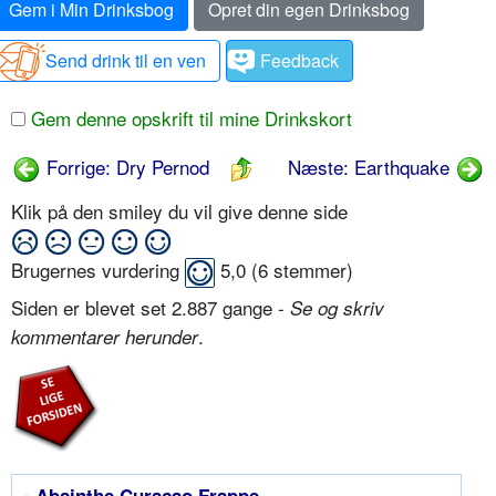
Gem i Min Drinksbog
Opret din egen Drinksbog
Send drink til en ven
Feedback
Gem denne opskrift til mine Drinkskort
Forrige: Dry Pernod
Næste: Earthquake
Klik på den smiley du vil give denne side
Brugernes vurdering
5,0
(
6
stemmer)
Siden er blevet set 2.887 gange -
Se og skriv
.
kommentarer herunder
• Absinthe Curacao Frappe