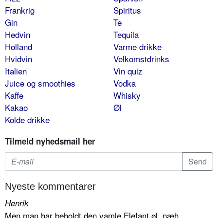
Frankrig
Spiritus
Gin
Te
Hedvin
Tequila
Holland
Varme drikke
Hvidvin
Velkomstdrinks
Italien
Vin quiz
Juice og smoothies
Vodka
Kaffe
Whisky
Kakao
Øl
Kolde drikke
Tilmeld nyhedsmail her
Nyeste kommentarer
Henrik
Men man har beholdt den vamle Elefant øl, næh