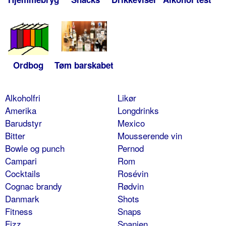
Ordbog
Tøm barskabet
Alkoholfri
Likør
Amerika
Longdrinks
Barudstyr
Mexico
Bitter
Mousserende vin
Bowle og punch
Pernod
Campari
Rom
Cocktails
Rosévin
Cognac brandy
Rødvin
Danmark
Shots
Fitness
Snaps
Fizz
Spanien