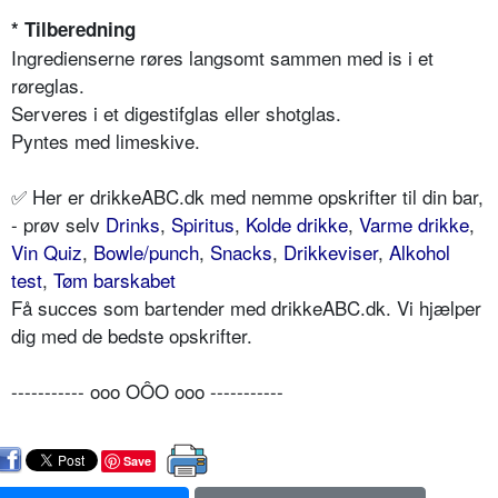
* Tilberedning
Ingredienserne røres langsomt sammen med is i et
røreglas.
Serveres i et digestifglas eller shotglas.
Pyntes med limeskive.
✅ Her er drikkeABC.dk med nemme opskrifter til din bar,
- prøv selv
Drinks
,
Spiritus
,
Kolde drikke
,
Varme drikke
,
Vin Quiz
,
Bowle/punch
,
Snacks
,
Drikkeviser
,
Alkohol
test
,
Tøm barskabet
Få succes som bartender med drikkeABC.dk. Vi hjælper
dig med de bedste opskrifter.
----------- ooo OÔO ooo -----------
Save