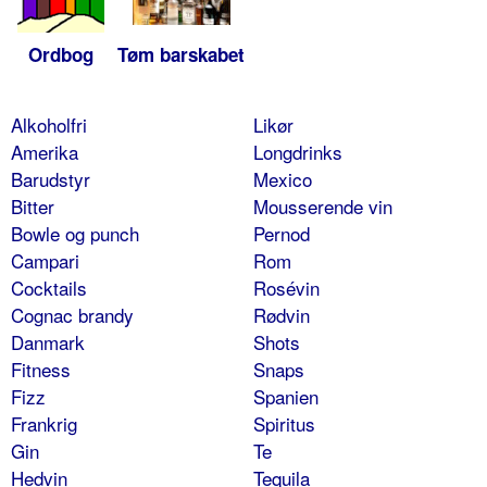
Ordbog
Tøm barskabet
Alkoholfri
Likør
Amerika
Longdrinks
Barudstyr
Mexico
Bitter
Mousserende vin
Bowle og punch
Pernod
Campari
Rom
Cocktails
Rosévin
Cognac brandy
Rødvin
Danmark
Shots
Fitness
Snaps
Fizz
Spanien
Frankrig
Spiritus
Gin
Te
Hedvin
Tequila