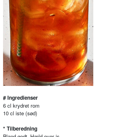
# Ingredienser
6 cl krydret rom
10 cl iste (sød)
* Tilberedning
Bland godt. Hæld over is.