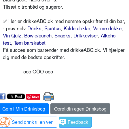
Tilsæt citronbåd og sugerør.
✅ Her er drikkeABC.dk med nemme opskrifter til din bar,
- prøv selv
Drinks
,
Spiritus
,
Kolde drikke
,
Varme drikke
,
Vin Quiz
,
Bowle/punch
,
Snacks
,
Drikkeviser
,
Alkohol
test
,
Tøm barskabet
Få succes som bartender med drikkeABC.dk. Vi hjælper
dig med de bedste opskrifter.
----------- ooo OÔO ooo -----------
Save
Gem i Min Drinksbog
Opret din egen Drinksbog
Send drink til en ven
Feedback