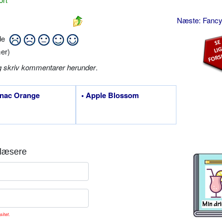
Næste: Fanc
ide
er)
g skriv kommentarer herunder
.
gnac Orange
• Apple Blossom
læsere
sitet.