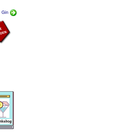
y Gin