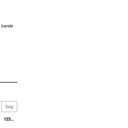
e kande
123...