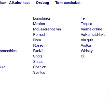
iser
Alkohol test
Ordbog
Tøm barskabet
Longdrinks
Te
Mexico
Tequila
Mousserende vin
Varme drikke
Pernod
Velkomstdrinks
Rom
Vin quiz
Rosévin
Vodka
 smoothies
Rødvin
Whisky
Shots
Øl
Snaps
ikke
Spanien
Spiritus