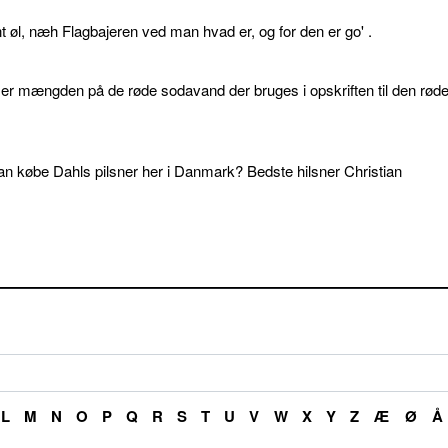
øl, næh Flagbajeren ved man hvad er, og for den er go' .
d er mængden på de røde sodavand der bruges i opskriften til den rød
an købe Dahls pilsner her i Danmark? Bedste hilsner Christian
L
M
N
O
P
Q
R
S
T
U
V
W
X
Y
Z
Æ
Ø
Å