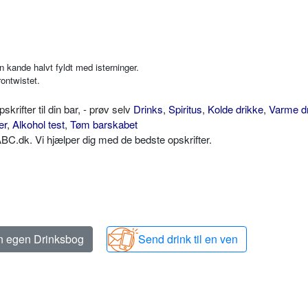
en kande halvt fyldt med isterninger.
rontwistet.
ifter til din bar, - prøv selv
Drinks
,
Spiritus
,
Kolde drikke
,
Varme d
er
,
Alkohol test
,
Tøm barskabet
C.dk. Vi hjælper dig med de bedste opskrifter.
in egen Drinksbog
Send drink til en ven