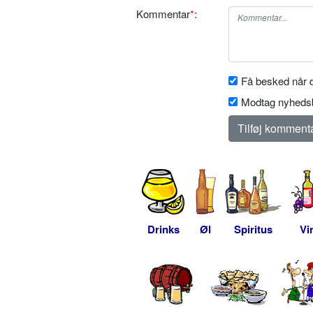
Kommentar
*
:
Få besked når d
Modtag nyhedsb
Drinks
Øl
Spiritus
Vi