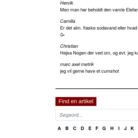
Henrik
Men man har beholdt den vamle Elefant 
Camilla
Er det alm. flaske sodavand eller hva
🥳
Christian
Hejsa Nogen der ved om, og evt. jeg k
marc axel møtrik
jeg vil gerne have et cumshot
Find en artikel
A
B
C
D
E
F
G
H
I
J
K