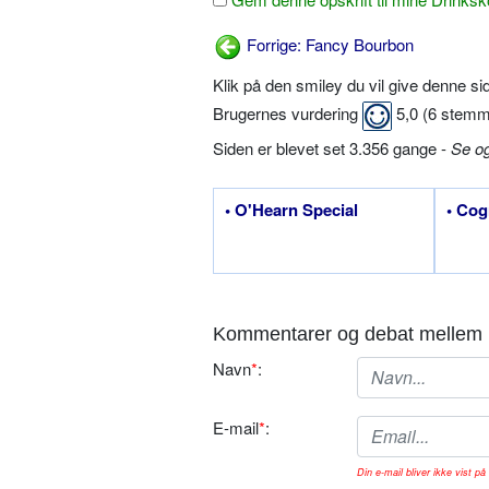
Forrige: Fancy Bourbon
Klik på den smiley du vil give denne s
Brugernes vurdering
5,0
(
6
stemm
Siden er blevet set 3.356 gange -
Se o
• O'Hearn Special
• Co
Kommentarer og debat mellem 
Navn
*
:
E-mail
*
:
Din e-mail bliver ikke vist på 