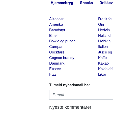
Hjemmebryg
Snacks
Drikkev
Alkoholfri
Frankrig
Amerika
Gin
Barudstyr
Hedvin
Bitter
Holland
Bowle og punch
Hvidvin
Campari
Italien
Cocktails
Juice og
Cognac brandy
Kaffe
Danmark
Kakao
Fitness
Kolde dr
Fizz
Likør
Tilmeld nyhedsmail her
Nyeste kommentarer