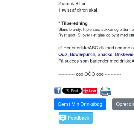
2 stænk Bitter
1 twist af citron skal
* Tilberedning
Bland brandy, triple sec, sukker og bitter i 
Ryst godt. Si over i et glas og pynt med cit
✅ Her er drikkeABC.dk med nemme opskr
Quiz
,
Bowle/punch
,
Snacks
,
Drikkevis
Få succes som bartender med drikkeAB
----------- ooo OÔO ooo -----------
Save
Gem i Min Drinksbog
Opret d
Feedback