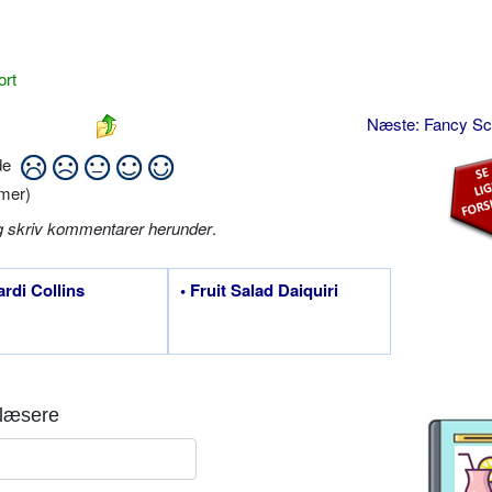
ort
Næste: Fancy S
ide
mer)
g skriv kommentarer herunder
.
ardi Collins
• Fruit Salad Daiquiri
læsere