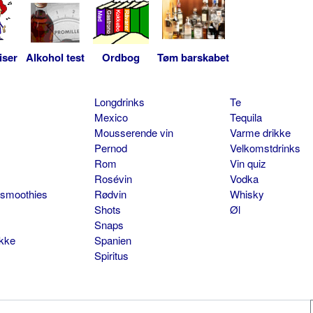
iser
Alkohol test
Ordbog
Tøm barskabet
Longdrinks
Te
Mexico
Tequila
Mousserende vin
Varme drikke
Pernod
Velkomstdrinks
Rom
Vin quiz
Rosévin
Vodka
 smoothies
Rødvin
Whisky
Shots
Øl
Snaps
ikke
Spanien
Spiritus