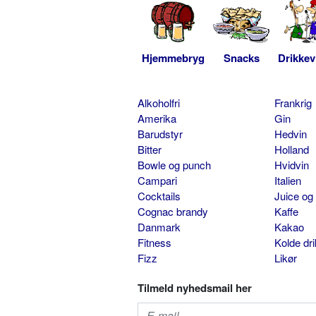
Hjemmebryg
Snacks
Drikkev
Alkoholfri
Frankrig
Amerika
Gin
Barudstyr
Hedvin
Bitter
Holland
Bowle og punch
Hvidvin
Campari
Italien
Cocktails
Juice og
Cognac brandy
Kaffe
Danmark
Kakao
Fitness
Kolde dr
Fizz
Likør
Tilmeld nyhedsmail her