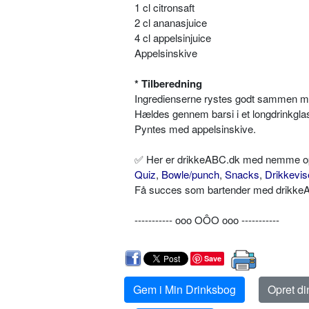
1 cl citronsaft
2 cl ananasjuice
4 cl appelsinjuice
Appelsinskive
* Tilberedning
Ingredienserne rystes godt sammen me
Hældes gennem barsi i et longdrinkgla
Pyntes med appelsinskive.
✅ Her er drikkeABC.dk med nemme opskr
Quiz
,
Bowle/punch
,
Snacks
,
Drikkevis
Få succes som bartender med drikkeAB
----------- ooo OÔO ooo -----------
Save
Gem i Min Drinksbog
Opret d