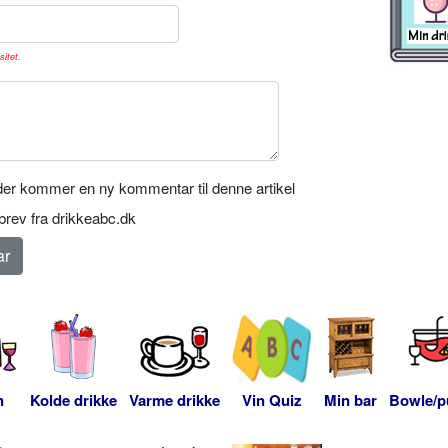
sitet.
er kommer en ny kommentar til denne artikel
rev fra drikkeabc.dk
n
Kolde drikke
Varme drikke
Vin Quiz
Min bar
Bowle/p