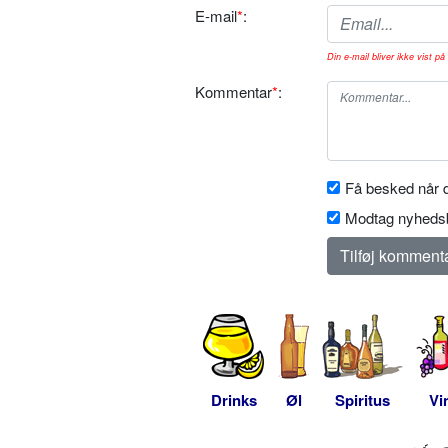
E-mail
*
:
Din e-mail bliver ikke vist på 
Kommentar
*
:
Få besked når d
Modtag nyhedsb
Drinks
Øl
Spiritus
Vi