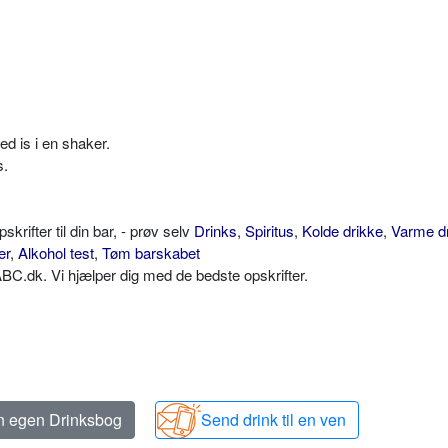
d is i en shaker.
s.
ifter til din bar, - prøv selv
Drinks
,
Spiritus
,
Kolde drikke
,
Varme d
er
,
Alkohol test
,
Tøm barskabet
C.dk. Vi hjælper dig med de bedste opskrifter.
in egen Drinksbog
Send drink til en ven