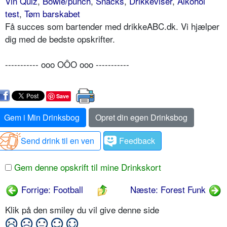
Vin Quiz
,
Bowle/punch
,
Snacks
,
Drikkeviser
,
Alkohol
test
,
Tøm barskabet
Få succes som bartender med drikkeABC.dk. Vi hjælper
dig med de bedste opskrifter.
----------- ooo OÔO ooo -----------
Save
Gem i Min Drinksbog
Opret din egen Drinksbog
Send drink til en ven
Feedback
Gem denne opskrift til mine Drinkskort
Forrige: Football
Næste: Forest Funk
Klik på den smiley du vil give denne side