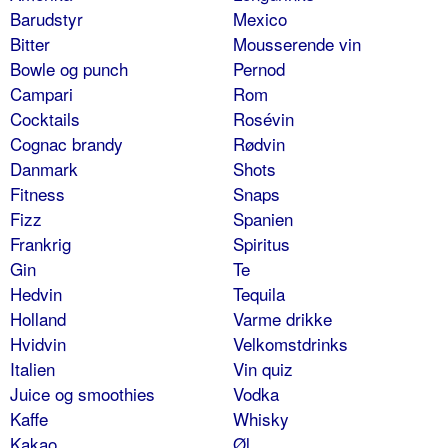
Barudstyr
Mexico
Bitter
Mousserende vin
Bowle og punch
Pernod
Campari
Rom
Cocktails
Rosévin
Cognac brandy
Rødvin
Danmark
Shots
Fitness
Snaps
Fizz
Spanien
Frankrig
Spiritus
Gin
Te
Hedvin
Tequila
Holland
Varme drikke
Hvidvin
Velkomstdrinks
Italien
Vin quiz
Juice og smoothies
Vodka
Kaffe
Whisky
Kakao
Øl