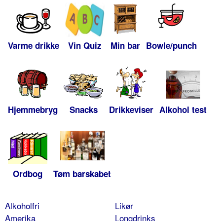
Varme drikke
Vin Quiz
Min bar
Bowle/punch
Hjemmebryg
Snacks
Drikkeviser
Alkohol test
Ordbog
Tøm barskabet
Alkoholfri
Likør
Amerika
Longdrinks