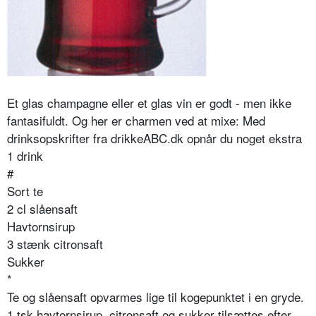
Et glas champagne eller et glas vin er godt - men ikke
fantasifuldt. Og her er charmen ved at mixe: Med
drinksopskrifter fra drikkeABC.dk opnår du noget ekstra
1 drink
#
Sort te
2 cl slåensaft
Havtornsirup
3 stænk citronsaft
Sukker
*
Te og slåensaft opvarmes lige til kogepunktet i en gryde.
1 tsk havtornsirup, citronsaft og sukker tilsættes efter