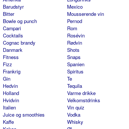
Barudstyr
Mexico
Bitter
Mousserende vin
Bowle og punch
Pernod
Campari
Rom
Cocktails
Rosévin
Cognac brandy
Rødvin
Danmark
Shots
Fitness
Snaps
Fizz
Spanien
Frankrig
Spiritus
Gin
Te
Hedvin
Tequila
Holland
Varme drikke
Hvidvin
Velkomstdrinks
Italien
Vin quiz
Juice og smoothies
Vodka
Kaffe
Whisky
Kakao
Øl