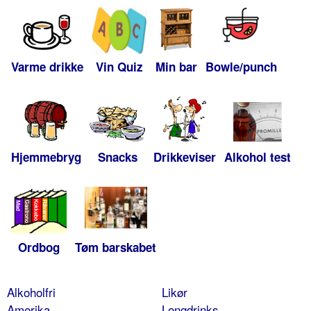
Varme drikke
Vin Quiz
Min bar
Bowle/punch
Hjemmebryg
Snacks
Drikkeviser
Alkohol test
Ordbog
Tøm barskabet
Alkoholfri
Likør
Amerika
Longdrinks