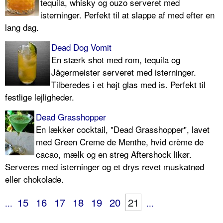
tequila, whisky og ouzo serveret med
isterninger. Perfekt til at slappe af med efter en
lang dag.
Dead Dog Vomit
En stærk shot med rom, tequila og
Jägermeister serveret med isterninger.
Tilberedes i et højt glas med is. Perfekt til
festlige lejligheder.
Dead Grasshopper
En lækker cocktail, "Dead Grasshopper", lavet
med Green Creme de Menthe, hvid crème de
cacao, mælk og en streg Aftershock likør.
Serveres med isterninger og et drys revet muskatnød
eller chokolade.
15
16
17
18
19
20
21
...
...