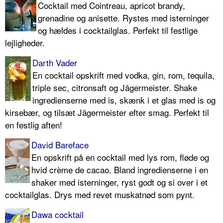
Cocktail med Cointreau, apricot brandy,
grenadine og anisette. Rystes med isterninger
og hældes i cocktailglas. Perfekt til festlige
lejligheder.
Darth Vader
En cocktail opskrift med vodka, gin, rom, tequila,
triple sec, citronsaft og Jägermeister. Shake
ingredienserne med is, skænk i et glas med is og
kirsebær, og tilsæt Jägermeister efter smag. Perfekt til
en festlig aften!
David Bareface
En opskrift på en cocktail med lys rom, fløde og
hvid crème de cacao. Bland ingredienserne i en
shaker med isterninger, ryst godt og si over i et
cocktailglas. Drys med revet muskatnød som pynt.
Dawa cocktail