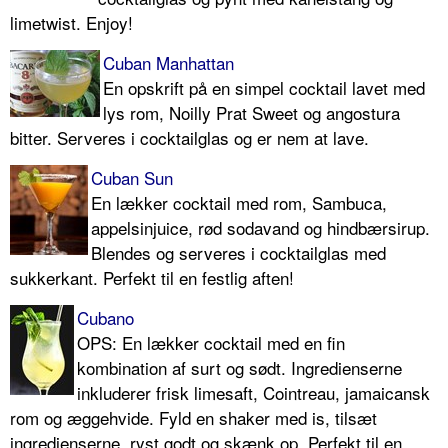
limetwist. Enjoy!
Cuban Manhattan
En opskrift på en simpel cocktail lavet med
lys rom, Noilly Prat Sweet og angostura
bitter. Serveres i cocktailglas og er nem at lave.
Cuban Sun
En lækker cocktail med rom, Sambuca,
appelsinjuice, rød sodavand og hindbærsirup.
Blendes og serveres i cocktailglas med
sukkerkant. Perfekt til en festlig aften!
Cubano
OPS: En lækker cocktail med en fin
kombination af surt og sødt. Ingredienserne
inkluderer frisk limesaft, Cointreau, jamaicansk
rom og æggehvide. Fyld en shaker med is, tilsæt
ingredienserne, ryst godt og skænk op. Perfekt til en