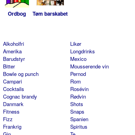
Ordbog
Tøm barskabet
Alkoholfri
Likør
Amerika
Longdrinks
Barudstyr
Mexico
Bitter
Mousserende vin
Bowle og punch
Pernod
Campari
Rom
Cocktails
Rosévin
Cognac brandy
Rødvin
Danmark
Shots
Fitness
Snaps
Fizz
Spanien
Frankrig
Spiritus
Gin
Te