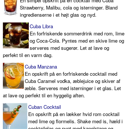
En simpel opskrift på en cocktail med Cuba
Strawberry, Malibu, cola og isterninger. Bland
ingredienserne i et højt glas og nyd.
Cuba Libra
En forfriskende sommerdrink med rom, lime
og Coca-Cola. Pyntes med en skive lime og
serveres med sugerør. Let at lave og
perfekt til en varm dag.
Cuba Manzana
En opskrift på en forfriskende cocktail med
Cuba Caramel vodka, æblejuice og skiver af
æble. Serveres med isterninger i et glas. Let
at lave og perfekt til en hyggelig aften.
Cuban Cocktail
En opskrift på en lækker hvid rom cocktail
med lime og flormelis. Shake med is, hæld i
cocktailglas og pynt med kanelstang og