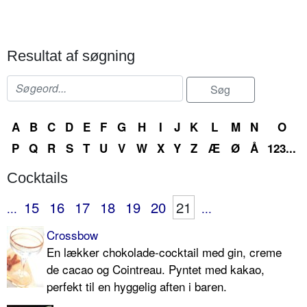
Resultat af søgning
A
B
C
D
E
F
G
H
I
J
K
L
M
N
O
P
Q
R
S
T
U
V
W
X
Y
Z
Æ
Ø
Å
123...
Cocktails
15
16
17
18
19
20
21
...
...
Crossbow
En lækker chokolade-cocktail med gin, creme
de cacao og Cointreau. Pyntet med kakao,
perfekt til en hyggelig aften i baren.