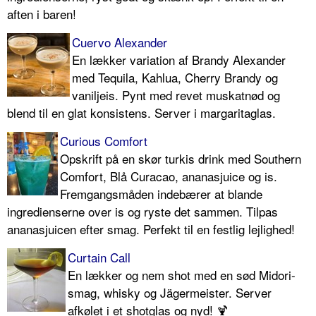
aften i baren!
Cuervo Alexander
En lækker variation af Brandy Alexander
med Tequila, Kahlua, Cherry Brandy og
vaniljeis. Pynt med revet muskatnød og
blend til en glat konsistens. Server i margaritaglas.
Curious Comfort
Opskrift på en skør turkis drink med Southern
Comfort, Blå Curacao, ananasjuice og is.
Fremgangsmåden indebærer at blande
ingredienserne over is og ryste det sammen. Tilpas
ananasjuicen efter smag. Perfekt til en festlig lejlighed!
Curtain Call
En lækker og nem shot med en sød Midori-
smag, whisky og Jägermeister. Server
afkølet i et shotglas og nyd! 🍹