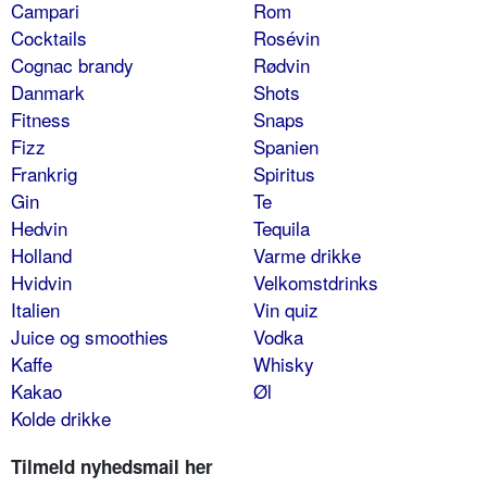
Campari
Rom
Cocktails
Rosévin
Cognac brandy
Rødvin
Danmark
Shots
Fitness
Snaps
Fizz
Spanien
Frankrig
Spiritus
Gin
Te
Hedvin
Tequila
Holland
Varme drikke
Hvidvin
Velkomstdrinks
Italien
Vin quiz
Juice og smoothies
Vodka
Kaffe
Whisky
Kakao
Øl
Kolde drikke
Tilmeld nyhedsmail her