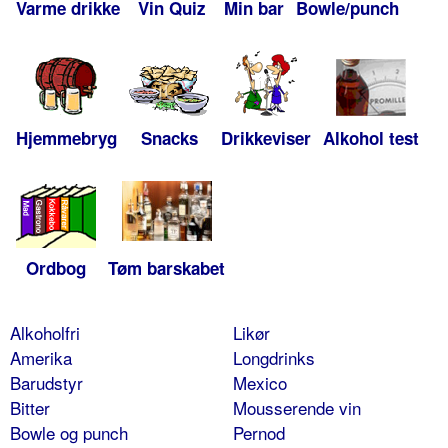
Varme drikke
Vin Quiz
Min bar
Bowle/punch
Hjemmebryg
Snacks
Drikkeviser
Alkohol test
Ordbog
Tøm barskabet
Alkoholfri
Likør
Amerika
Longdrinks
Barudstyr
Mexico
Bitter
Mousserende vin
Bowle og punch
Pernod