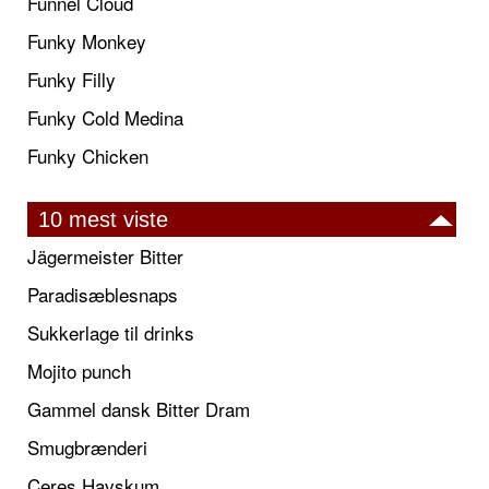
Funnel Cloud
Funky Monkey
Funky Filly
Funky Cold Medina
Funky Chicken
10 mest viste
Jägermeister Bitter
Paradisæblesnaps
Sukkerlage til drinks
Mojito punch
Gammel dansk Bitter Dram
Smugbrænderi
Ceres Havskum