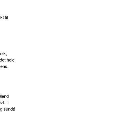
 til
ælk,
det hele
tens.
Blend
. til
g sundt!