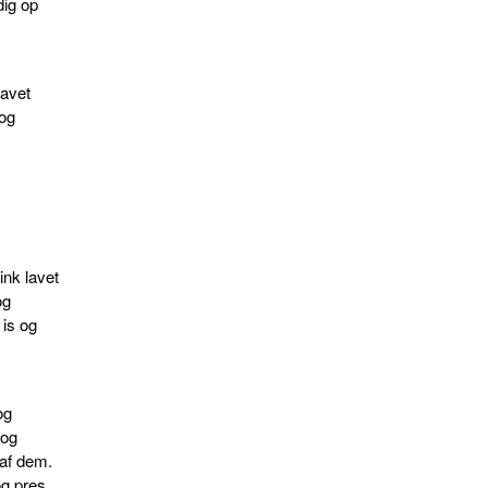
 dig op
lavet
 og
ink lavet
og
is og
og
 og
 af dem.
og pres