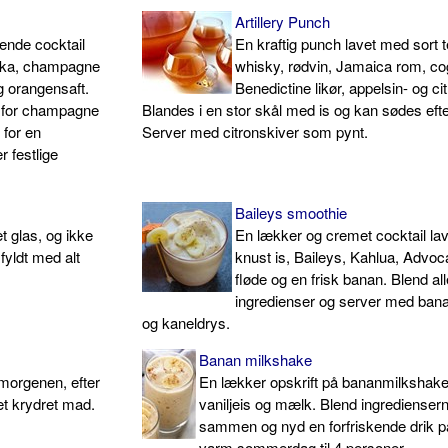
Artillery Punch
kende cocktail
En kraftig punch lavet med sort t
dka, champagne
whisky, rødvin, Jamaica rom, co
g orangensaft.
Benedictine likør, appelsin- og cit
t for champagne
Blandes i en stor skål med is og kan sødes eft
 for en
Server med citronskiver som pynt.
r festlige
Baileys smoothie
t glas, og ikke
En lækker og cremet cocktail la
fyldt med alt
knust is, Baileys, Kahlua, Advoc
fløde og en frisk banan. Blend all
ingredienser og server med ban
og kaneldrys.
Banan milkshake
morgenen, efter
En lækker opskrift på bananmilkshak
t krydret mad.
vaniljeis og mælk. Blend ingredienser
sammen og nyd en forfriskende drik p
varm sommerdag til 4 personer.