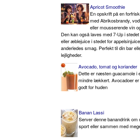
Apricot Smoothie
En opskrift på en forfris
med Abrikosbrandy, vo
eller mousserende vin o
Den kan også laves med 7-Up i stede
eller æblejuice i stedet for appelsinjuice
anderledes smag. Perfekt til din bar elle
lejligheder.
Avocado, tomat og koriander
Dette er næsten guacamole i e
mindre lækkert. Avocadoer er 
godt for huden
Banan Lassi
Server denne banandrink om 
sport eller sammen med mege