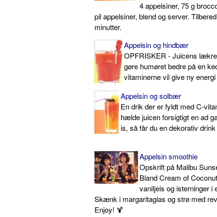
4 appelsiner, 75 g brocco
pil appelsiner, blend og server. Tilbered
minutter.
Appelsin og hindbær
OPFRISKER - Juicens lækre, f
gøre humøret bedre på en ked
vitaminerne vil give ny energi
Appelsin og solbær
En drik der er fyldt med C-vita
hælde juicen forsigtigt en ad 
is, så får du en dekorativ drink 
Appelsin smoothie
Opskrift på Malibu Sunse
Bland Cream of Coconut,
vaniljeis og isterninger i
Skænk i margaritaglas og strø med re
Enjoy! 🍹