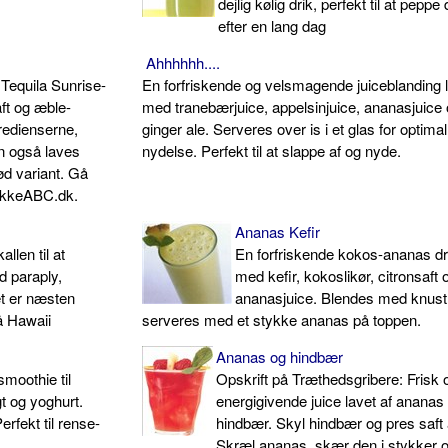
dejlig kølig drik, perfekt til at peppe
efter en lang dag
Ahhhhhh....
 Tequila Sunrise-
En forfriskende og velsmagende juiceblanding 
aft og æble-
med tranebærjuice, appelsinjuice, ananasjuice
redienserne,
ginger ale. Serveres over is i et glas for optimal
an også laves
nydelse. Perfekt til at slappe af og nyde.
ød variant. Gå
rikkeABC.dk.
Ananas Kefir
len til at
En forfriskende kokos-ananas dr
d paraply,
med kefir, kokoslikør, citronsaft 
et er næsten
ananasjuice. Blendes med knust 
å Hawaii
serveres med et stykke ananas på toppen.
Ananas og hindbær
smoothie til
Opskrift på Træthedsgribere: Frisk 
t og yoghurt.
energigivende juice lavet af ananas
rfekt til rense-
hindbær. Skyl hindbær og pres saft
Skræl ananas, skær den i stykker 