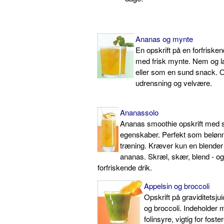
Ananas og mynte
En opskrift på en forfriske
med frisk mynte. Nem og læ
eller som en sund snack. Op
udrensning og velvære.
Ananassolo
Ananas smoothie opskrift med 
egenskaber. Perfekt som belønn
træning. Kræver kun en blender 
ananas. Skræl, skær, blend - o
forfriskende drik.
Appelsin og broccoli
Opskrift på graviditetsj
og broccoli. Indeholder 
folinsyre, vigtig for foste