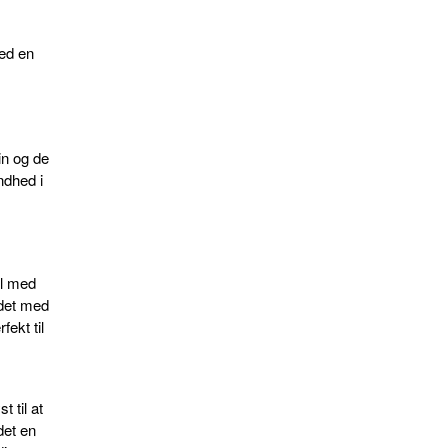
med en
in og de
ndhed i
il med
det med
fekt til
 til at
det en