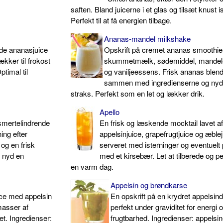
saften. Bland juicerne i et glas og tilsæt knust i
Perfekt til at få energien tilbage.
Ananas-mandel milkshake
nde ananasjuice
Opskrift på cremet ananas smoothi
kker til frokost
skummetmælk, sødemiddel, mande
timal til
og vaniljeessens. Frisk ananas blen
sammen med ingredienserne og ny
straks. Perfekt som en let og lækker drik.
Apello
smertelindrende
En frisk og læskende mocktail lavet a
ing efter
appelsinjuice, grapefrugtjuice og æblej
og en frisk
serveret med isterninger og eventuelt 
g nyd en
med et kirsebær. Let at tilberede og per
en varm dag.
Appelsin og brøndkarse
uice med appelsin
En opskrift på en krydret appelsind
masser af
perfekt under graviditet for energi 
ret. Ingredienser:
frugtbarhed. Ingredienser: appelsin