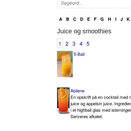
A
B
C
D
E
F
G
H
I
J
K
Juice og smoothies
1
2
3
4
5
5-Ball
Abilene
En opskrift på en cocktail med 
juice og appelsin juice. Ingred
i et highball glas med isterninge
Serveres afkølet.