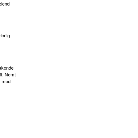
blend
!
erlig
iskende
ft. Nemt
ks med