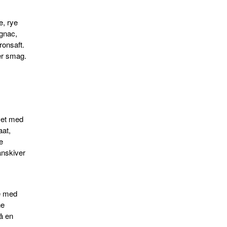
e, rye
gnac,
ronsaft.
er smag.
vet med
aat,
e
anskiver
e med
ne
å en