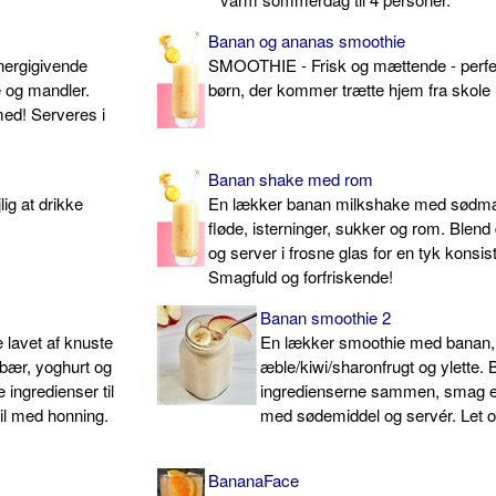
Banan og ananas smoothie
nergigivende
SMOOTHIE - Frisk og mættende - perfekt
 og mandler.
børn, der kommer trætte hjem fra skole
 med! Serveres i
Banan shake med rom
ig at drikke
En lækker banan milkshake med sødm
fløde, isterninger, sukker og rom. Blend 
og server i frosne glas for en tyk konsis
Smagfuld og forfriskende!
Banan smoothie 2
 lavet af knuste
En lækker smoothie med banan,
dbær, yoghurt og
æble/kiwi/sharonfrugt og ylette. 
 ingredienser til
ingredienserne sammen, smag evt
il med honning.
med sødemiddel og servér. Let o
BananaFace