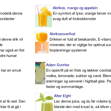
Abrikos, mango og appelsin
 modstå denne
En symfoni af lyse, orange farver 
ioxidanter
svag duft af forårsblomster
Abrikosoverflod
 denne drik vil
Drikken er fuld af betakarotin, E-vitam
de
mineraler, der er vigtige for optimal su
har også en flot
forplantnings-systemet
 bedre humør
Adam Sunrise
 har en smuk
En opskrift på en frisk og lækker cockta
vodka, lemonade, sukker og vand. Blen
isterninger og serveret i highball glas. Per
fester og sommerdage.
After Eight
let at få ned. Den
Lav denne juice, og du får måske lyst
klar til at gå i
blande den med knust is, så bliver 