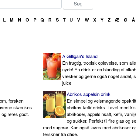
L
M
N
O
P
Q
R
S
T
U
V
W
X
Y
Z
Æ
Ø
Å
A Gilligan's Island
En frugtig, tropisk oplevelse, som alle
nyde! En drink er en blanding af alko
væsker og gerne også noget andet, 
juice
Abrikos appelsin drink
rom, fersken
En simpel og velsmagende opskrif
ienserne skænkes
abrikos-kefir drinks. Lavet med fri
r og røres godt.
abrikoser, appelsinsaft, kefir, vanil
og sukker. Perfekt til fire glas og s
med sugerør. Kan også laves med abrikoser o
ferskner fra dåse.