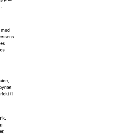
s.
e med
lessens
des
des
f
uice,
pyntet
fekt til
rik,
og
er,