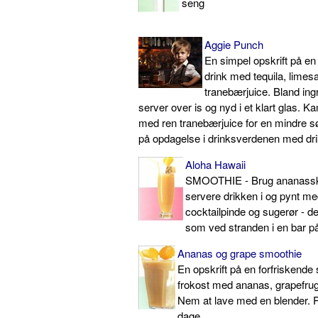
seng
Aggie Punch
En simpel opskrift på en
drink med tequila, limes
tranebærjuice. Bland ing
server over is og nyd i et klart glas. K
med ren tranebærjuice for en mindre s
på opdagelse i drinksverdenen med d
Aloha Hawaii
SMOOTHIE - Brug ananasskal
servere drikken i og pynt me
cocktailpinde og sugerør - d
som ved stranden i en bar p
Ananas og grape smoothie
En opskrift på en forfriskende 
frokost med ananas, grapefrug
Nem at lave med en blender. Pe
dage.