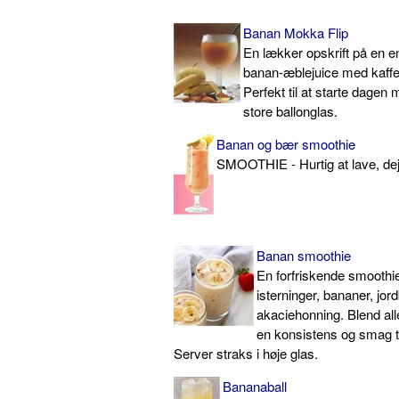
Banan Mokka Flip
En lækker opskrift på en e
banan-æblejuice med kaffe
Perfekt til at starte dagen
store ballonglas.
Banan og bær smoothie
SMOOTHIE - Hurtig at lave, dejl
Banan smoothie
En forfriskende smoothie
isterninger, bananer, jor
akaciehonning. Blend alle
en konsistens og smag t
Server straks i høje glas.
Bananaball