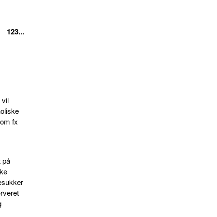
123...
 vil
holiske
som fx
t på
ske
jesukker
erveret
g