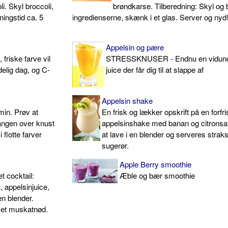
li. Skyl broccoli,
brøndkarse. Tilberedning: Skyl og 
ningstid ca. 5
ingredienserne, skænk i et glas. Server og nyd
Appelsin og pære
riske farve vil
STRESSKNUSER - Endnu en vidund
elig dag, og C-
juice der får dig til at slappe af
Appelsin shake
min. Prøv at
En frisk og lækker opskrift på en forfr
gangen over knust
appelsinshake med banan og citronsa
i flotte farver
at lave i en blender og serveres stra
sugerør.
Apple Berry smoothie
t cocktail:
Æble og bær smoothie
 appelsinjuice,
 en blender.
vet muskatnød.