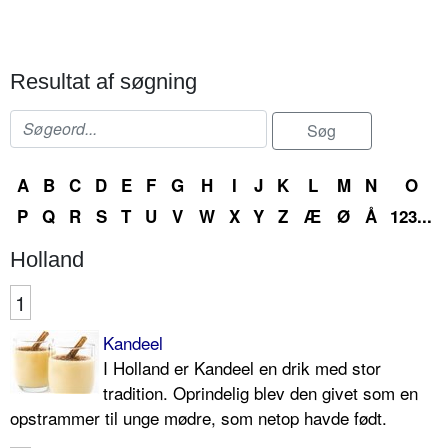
Resultat af søgning
A
B
C
D
E
F
G
H
I
J
K
L
M
N
O
P
Q
R
S
T
U
V
W
X
Y
Z
Æ
Ø
Å
123...
Holland
1
Kandeel
I Holland er Kandeel en drik med stor
tradition. Oprindelig blev den givet som en
opstrammer til un­ge mødre, som netop hav­de født.