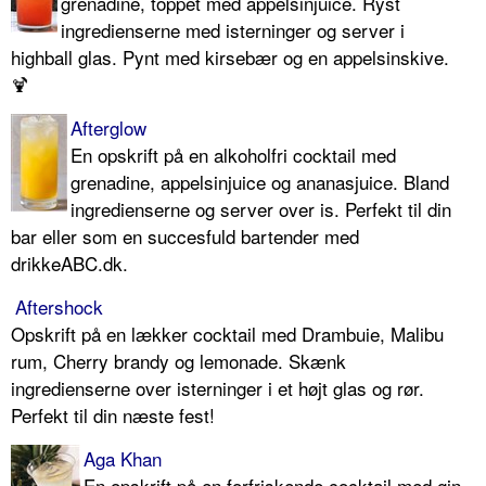
grenadine, toppet med appelsinjuice. Ryst
ingredienserne med isterninger og server i
highball glas. Pynt med kirsebær og en appelsinskive.
🍹
Afterglow
En opskrift på en alkoholfri cocktail med
grenadine, appelsinjuice og ananasjuice. Bland
ingredienserne og server over is. Perfekt til din
bar eller som en succesfuld bartender med
drikkeABC.dk.
Aftershock
Opskrift på en lækker cocktail med Drambuie, Malibu
rum, Cherry brandy og lemonade. Skænk
ingredienserne over isterninger i et højt glas og rør.
Perfekt til din næste fest!
Aga Khan
En opskrift på en forfriskende cocktail med gin,