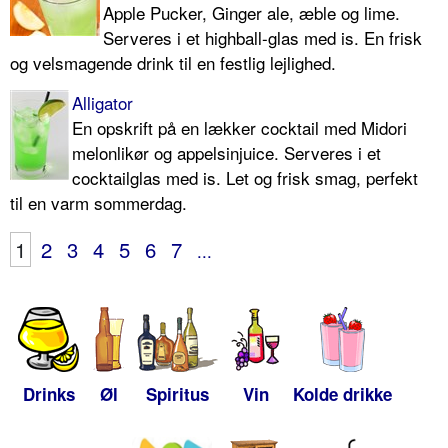
Apple Pucker, Ginger ale, æble og lime.
Serveres i et highball-glas med is. En frisk
og velsmagende drink til en festlig lejlighed.
Alligator
En opskrift på en lækker cocktail med Midori
melonlikør og appelsinjuice. Serveres i et
cocktailglas med is. Let og frisk smag, perfekt
til en varm sommerdag.
1
2
3
4
5
6
7
...
Drinks
Øl
Spiritus
Vin
Kolde drikke