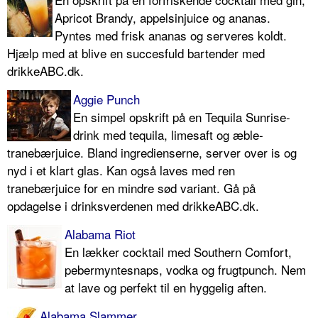
Apricot Brandy, appelsinjuice og ananas.
Pyntes med frisk ananas og serveres koldt.
Hjælp med at blive en succesfuld bartender med
drikkeABC.dk.
Aggie Punch
En simpel opskrift på en Tequila Sunrise-
drink med tequila, limesaft og æble-
tranebærjuice. Bland ingredienserne, server over is og
nyd i et klart glas. Kan også laves med ren
tranebærjuice for en mindre sød variant. Gå på
opdagelse i drinksverdenen med drikkeABC.dk.
Alabama Riot
En lækker cocktail med Southern Comfort,
pebermyntesnaps, vodka og frugtpunch. Nem
at lave og perfekt til en hyggelig aften.
Alabama Slammer