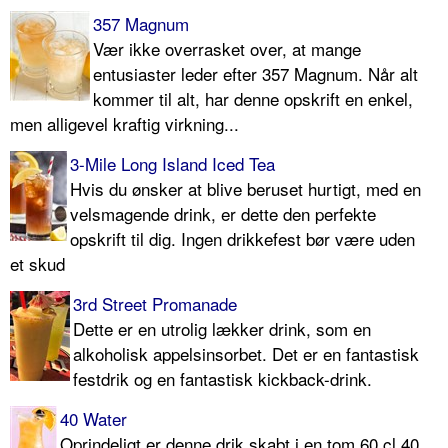
357 Magnum
Vær ikke overrasket over, at mange
entusiaster leder efter 357 Magnum. Når alt
kommer til alt, har denne opskrift en enkel,
men alligevel kraftig virkning...
3-Mile Long Island Iced Tea
Hvis du ønsker at blive beruset hurtigt, med en
velsmagende drink, er dette den perfekte
opskrift til dig. Ingen drikkefest bør være uden
et skud
3rd Street Promanade
Dette er en utrolig lækker drink, som en
alkoholisk appelsinsorbet. Det er en fantastisk
festdrik og en fantastisk kickback-drink.
40 Water
Oprindeligt er denne drik skabt i en tom 60 cl 40