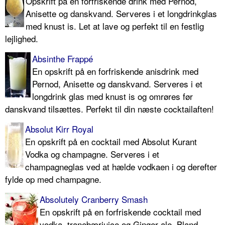
Opskrift på en forfriskende drink med Pernod,
Anisette og danskvand. Serveres i et longdrinkglas
med knust is. Let at lave og perfekt til en festlig
lejlighed.
Absinthe Frappé
En opskrift på en forfriskende anisdrink med
Pernod, Anisette og danskvand. Serveres i et
longdrink glas med knust is og omrøres før
danskvand tilsættes. Perfekt til din næste cocktailaften!
Absolut Kirr Royal
En opskrift på en cocktail med Absolut Kurant
Vodka og champagne. Serveres i et
champagneglas ved at hælde vodkaen i og derefter
fylde op med champagne.
Absolutely Cranberry Smash
En opskrift på en forfriskende cocktail med
vodka, tranebærjuice og Ginger ale. Bland