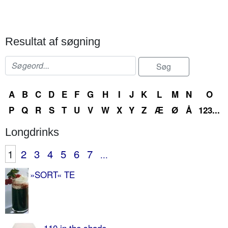
Resultat af søgning
A
B
C
D
E
F
G
H
I
J
K
L
M
N
O
P
Q
R
S
T
U
V
W
X
Y
Z
Æ
Ø
Å
123...
Longdrinks
1
2
3
4
5
6
7
...
»SORT« TE
110 in the shade