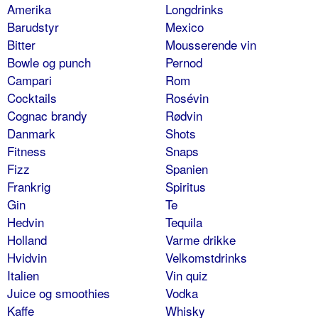
Amerika
Longdrinks
Barudstyr
Mexico
Bitter
Mousserende vin
Bowle og punch
Pernod
Campari
Rom
Cocktails
Rosévin
Cognac brandy
Rødvin
Danmark
Shots
Fitness
Snaps
Fizz
Spanien
Frankrig
Spiritus
Gin
Te
Hedvin
Tequila
Holland
Varme drikke
Hvidvin
Velkomstdrinks
Italien
Vin quiz
Juice og smoothies
Vodka
Kaffe
Whisky