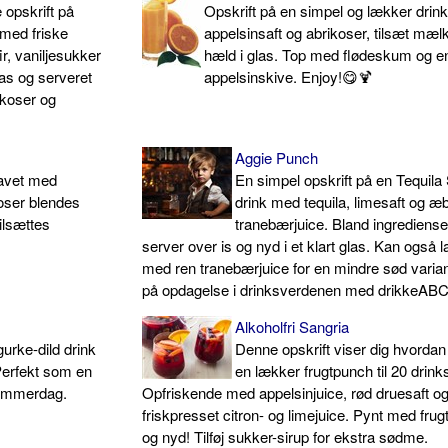
opskrift på
Opskrift på en simpel og lækker drink
 med friske
appelsinsaft og abrikoser, tilsæt mæl
ir, vaniljesukker
hæld i glas. Top med flødeskum og e
glas og serveret
appelsinskive. Enjoy!😋🍹
koser og
Aggie Punch
lavet med
En simpel opskrift på en Tequila
oser blendes
drink med tequila, limesaft og æb
ilsættes
tranebærjuice. Bland ingrediense
server over is og nyd i et klart glas. Kan også 
med ren tranebærjuice for en mindre sød varia
på opdagelse i drinksverdenen med drikkeABC
Alkoholfri Sangria
gurke-dild drink
Denne opskrift viser dig hvordan
 Perfekt som en
en lækker frugtpunch til 20 drink
 sommerdag.
Opfriskende med appelsinjuice, rød druesaft o
friskpresset citron- og limejuice. Pynt med frug
og nyd! Tilføj sukker-sirup for ekstra sødme.