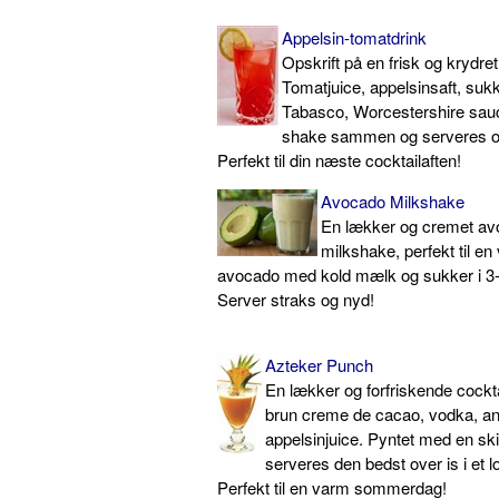
Appelsin-tomatdrink
Opskrift på en frisk og krydre
Tomatjuice, appelsinsaft, sukke
Tabasco, Worcestershire sauce
shake sammen og serveres ove
Perfekt til din næste cocktailaften!
Avocado Milkshake
En lækker og cremet av
milkshake, perfekt til e
avocado med kold mælk og sukker i 3-
Server straks og nyd!
Azteker Punch
En lækker og forfriskende cockt
brun creme de cacao, vodka, an
appelsinjuice. Pyntet med en sk
serveres den bedst over is i et l
Perfekt til en varm sommerdag!