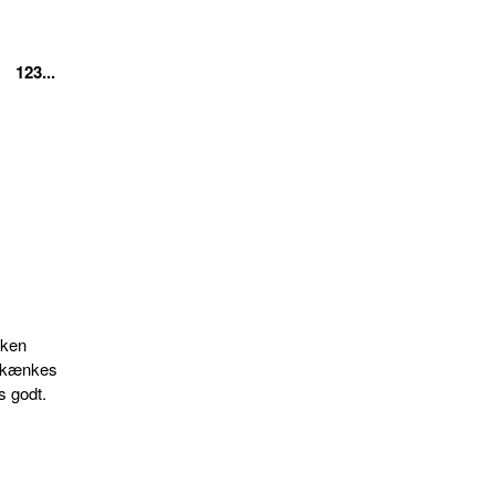
123...
sken
 skænkes
s godt.