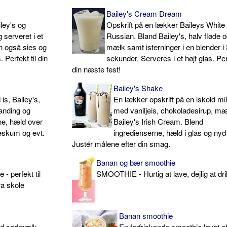
Bailey's Cream Dream
ley's og
Opskrift på en lækker Baileys White
 serveret i et
Russian. Bland Bailey's, halv fløde o
n også sies og
mælk samt isterninger i en blender i
 Perfekt til din
sekunder. Serveres i et højt glas. Perf
din næste fest!
Bailey's Shake
is, Bailey's,
En lækker opskrift på en iskold m
anding og
med vaniljeis, chokoladesirup, mæ
ne, hæld over
Bailey's Irish Cream. Blend
deskum og evt.
ingredienserne, hæld i glas og nyd
Justér målene efter din smag.
Banan og bær smoothie
 perfekt til
SMOOTHIE - Hurtig at lave, dejlig at dr
ra skole
Banan smoothie
ed sødmælk,
En forfriskende smoothie lavet a