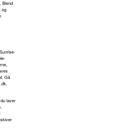
. Blend
k og
n
 Sunrise-
le-
rne,
laves
nt. Gå
.dk.
 du laver
s.
g
tskiver