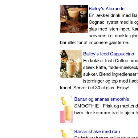
Bailey's Alexander
En lækker drink med Bai
Cognac, rystet med is og
glas med isterninger. Ka
serveres i et cocktailglas.
bar eller for at imponere gæsterne.
Bailey's Iced Cappuccino
En lækker Irish Coffee med 
stærk kaffe, fløde-mælkebl
sukker. Blend ingredienser
isterninger og top med flø
kanel. Server i et 30 cl glas. Enjoy!
Banan og ananas smoothie
SMOOTHIE - Frisk og mættende -
børn, der kommer trætte hjem f
Banan shake med rom
En lækker banan milkshake m