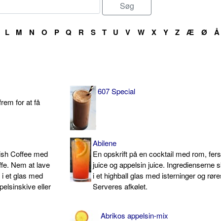
L
M
N
O
P
Q
R
S
T
U
V
W
X
Y
Z
Æ
Ø
Å
607 Special
frem for at få
Abilene
rish Coffee med
En opskrift på en cocktail med rom, fer
ffe. Nem at lave
juice og appelsin juice. Ingredienserne
 i et glas med
i et highball glas med isterninger og røre
elsinskive eller
Serveres afkølet.
Abrikos appelsin-mix