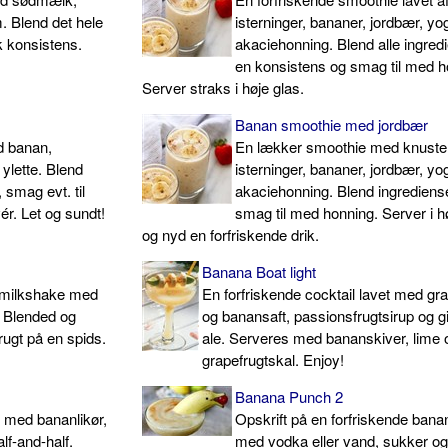
m. Blend det hele
isterninger, bananer, jordbær, yo
yk konsistens.
akaciehonning. Blend alle ingredi
en konsistens og smag til med h
Server straks i høje glas.
Banan smoothie med jordbær
d banan,
En lækker smoothie med knuste
ylette. Blend
isterninger, bananer, jordbær, yo
smag evt. til
akaciehonning. Blend ingrediens
r. Let og sundt!
smag til med honning. Server i h
og nyd en forfriskende drik.
Banana Boat light
n milkshake med
En forfriskende cocktail lavet med gra
. Blended og
og banansaft, passionsfrugtsirup og g
rugt på en spids.
ale. Serveres med bananskiver, lime 
grapefrugtskal. Enjoy!
Banana Punch 2
l med bananlikør,
Opskrift på en forfriskende ban
f-and-half.
med vodka eller vand, sukker og 