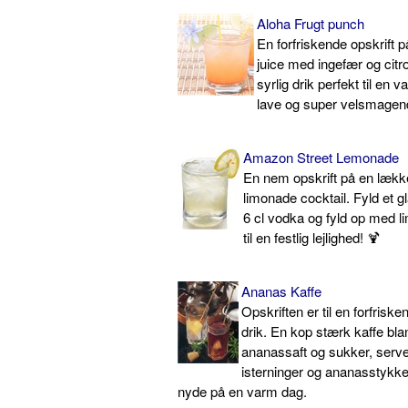
Aloha Frugt punch
En forfriskende opskrift
juice med ingefær og citr
syrlig drik perfekt til en 
lave og super velsmagen
Amazon Street Lemonade
En nem opskrift på en lækk
limonade cocktail. Fyld et gl
6 cl vodka og fyld op med l
til en festlig lejlighed! 🍹
Ananas Kaffe
Opskriften er til en forfrisk
drik. En kop stærk kaffe bl
ananassaft og sukker, serv
isterninger og ananasstykker.
nyde på en varm dag.