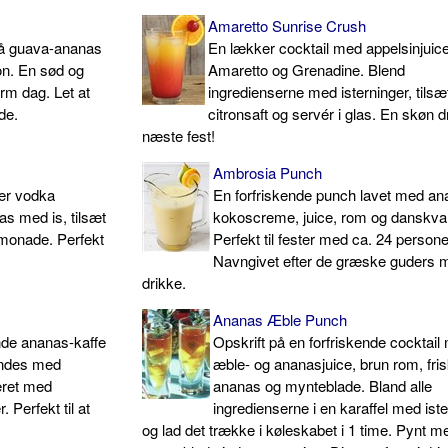
Amaretto Sunrise Crush
 på guava-ananas
En lækker cocktail med appelsinjuice
on. En sød og
Amaretto og Grenadine. Blend
varm dag. Let at
ingredienserne med isterninger, tilsæ
de.
citronsaft og servér i glas. En skøn dri
næste fest!
Ambrosia Punch
er vodka
En forfriskende punch lavet med an
as med is, tilsæt
kokoscreme, juice, rom og danskva
imonade. Perfekt
Perfekt til fester med ca. 24 persone
Navngivet efter de græske guders 
drikke.
Ananas Æble Punch
ende ananas-kaffe
Opskrift på en forfriskende cocktail
andes med
æble- og ananasjuice, brun rom, fri
eret med
ananas og mynteblade. Bland alle
 Perfekt til at
ingredienserne i en karaffel med ist
og lad det trække i køleskabet i 1 time. Pynt m