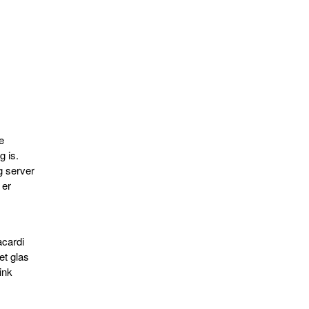
e
g is.
g server
 er
acardi
et glas
ink