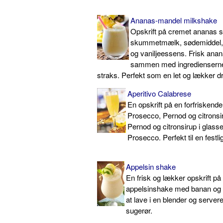
Ananas-mandel milkshake
Opskrift på cremet ananas 
skummetmælk, sødemiddel,
og vaniljeessens. Frisk ana
sammen med ingrediensern
straks. Perfekt som en let og lækker dr
Aperitivo Calabrese
En opskrift på en forfriskend
Prosecco, Pernod og citronsi
Pernod og citronsirup i glass
Prosecco. Perfekt til en festlig
Appelsin shake
En frisk og lækker opskrift på
appelsinshake med banan og c
at lave i en blender og serve
sugerør.