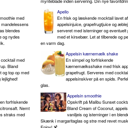
mynteblade inden servering. Din nye favoritdrin
Apello
smoothie med
En frisk og læskende mocktail lavet a
 mandelessens
appelsinjuice, grapefrugtjuice og æblej
nas blendes
serveret med isterninger og eventuelt 
e og nydes
med et kirsebær. Let at tilberede og per
ik.
en varm dag.
Appelsin kærnemælk shake
e cocktail med
En simpel og forfriskende
rup. Bland
kærnemælksshake med frisk app
et og top op med
grapefrugt. Serveres med cockta
 lejlighed!
appelsinskiver på en spids. Perfekt
glas.
Appelsin smoothie
 en forfriskende
Opskrift på Malibu Sunset cockta
itronsaft. Nemt
Bland Cream of Coconut, appelsi
res straks med
vaniljeis og isterninger i en blend
Skænk i margaritaglas og strø med revet musk
Enjoy! 🍹