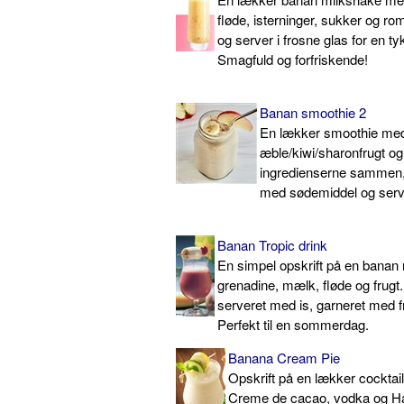
fløde, isterninger, sukker og ro
og server i frosne glas for en t
Smagfuld og forfriskende!
Banan smoothie 2
En lækker smoothie me
æble/kiwi/sharonfrugt og 
ingredienserne sammen, 
med sødemiddel og servé
Banan Tropic drink
En simpel opskrift på en bana
grenadine, mælk, fløde og frugt
serveret med is, garneret med f
Perfekt til en sommerdag.
Banana Cream Pie
Opskrift på en lækker cocktai
Creme de cacao, vodka og Hal