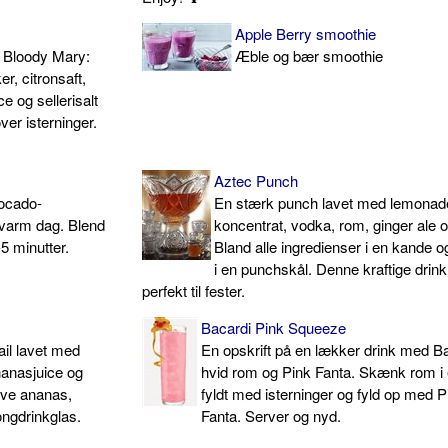
Apple Berry smoothie
t Bloody Mary:
Æble og bær smoothie
r, citronsaft,
 og sellerisalt
r isterninger.
Aztec Punch
ocado-
En stærk punch lavet med lemonad
n varm dag. Blend
koncentrat, vodka, rom, ginger ale o
5 minutter.
Bland alle ingredienser i en kande o
i en punchskål. Denne kraftige drink
perfekt til fester.
Bacardi Pink Squeeze
ail lavet med
En opskrift på en lækker drink med B
anasjuice og
hvid rom og Pink Fanta. Skænk rom i 
ive ananas,
fyldt med isterninger og fyld op med P
ongdrinkglas.
Fanta. Server og nyd.