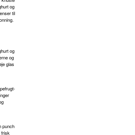
ghurt og
enser til
onning.
ghurt og
erne og
øje glas
pefrugt-
inger
og
an punch
frisk