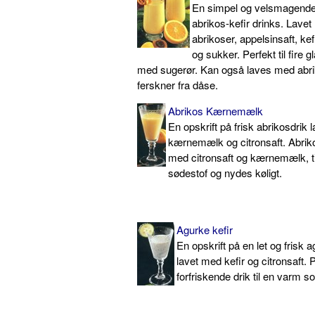
En simpel og velsmagende 
abrikos-kefir drinks. Lavet
abrikoser, appelsinsaft, kef
og sukker. Perfekt til fire 
med sugerør. Kan også laves med abri
ferskner fra dåse.
Abrikos Kærnemælk
En opskrift på frisk abrikosdrik 
kærnemælk og citronsaft. Abrik
med citronsaft og kærnemælk, t
sødestof og nydes køligt.
Agurke kefir
En opskrift på en let og frisk a
lavet med kefir og citronsaft.
forfriskende drik til en varm