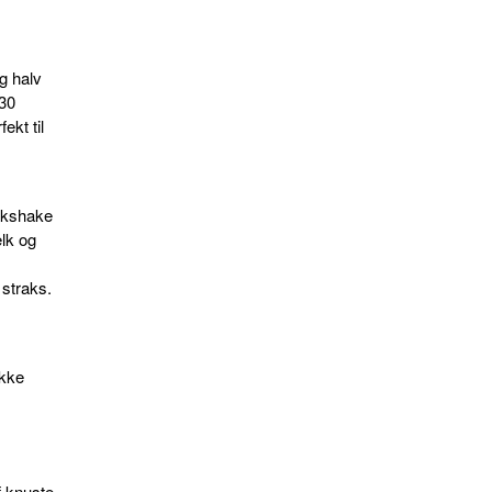
g halv
 30
ekt til
ilkshake
lk og
 straks.
ikke
f knuste