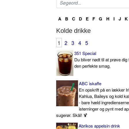
A
B
C
D
E
F
G
H
I
J
K
Kolde drikke
1
2
3
4
5
351 Special
Du bliver nødt til at prøve dig 
den perfekte smag.
ABC iskaffe
En opskrift på en lækker I
Kahlua, Baileys og kold ka
- bare hæld ingredienserne
isterninger og pynt med app
sugerør. Skål! 🍹
Abrikos appelsin drink