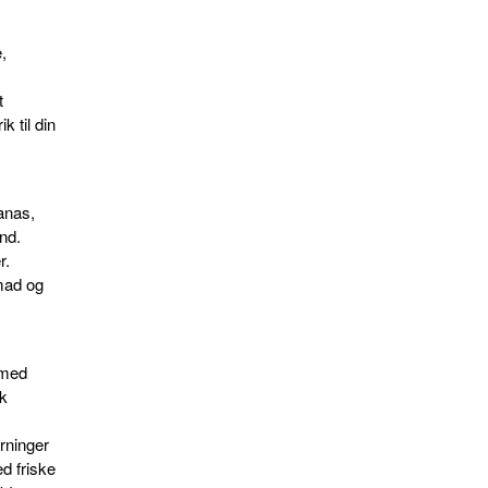
,
t
k til din
anas,
nd.
r.
mad og
 med
sk
erninger
ed friske