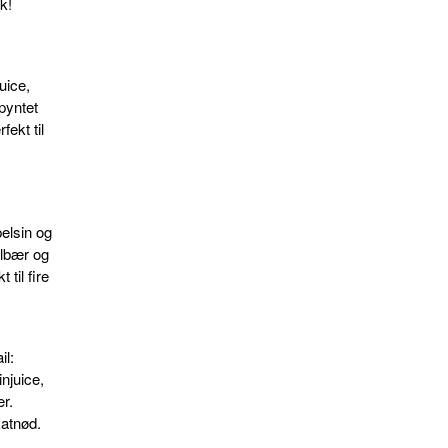
k!
f
uice,
pyntet
fekt til
elsin og
ilbær og
 til fire
il:
njuice,
er.
atnød.