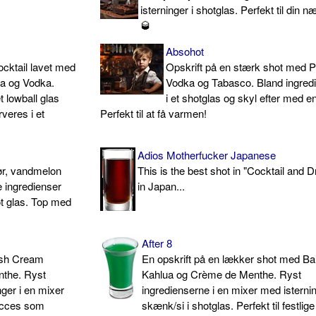
isterninger i shotglas. Perfekt til din n
🥃
Absohot
ocktail lavet med
Opskrift på en stærk shot med 
ua og Vodka.
Vodka og Tabasco. Bland ingred
t lowball glas
i et shotglas og skyl efter med en
veres i et
Perfekt til at få varmen!
Adios Motherfucker Japanese
ør, vandmelon
This is the best shot in "Cocktail and 
e ingredienser
in Japan...
t glas. Top med
After 8
rish Cream
En opskrift på en lækker shot med Bai
the. Ryst
Kahlua og Crème de Menthe. Ryst
ger i en mixer
ingredienserne i en mixer med isterni
ucces som
skænk/si i shotglas. Perfekt til festlige