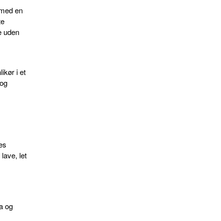
, med en
te
re uden
kør i et
 og
,
es
 lave, let
a og