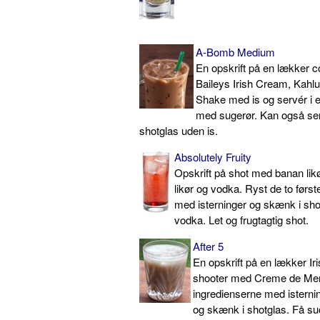
A-Bomb Medium
En opskrift på en lækker c
Baileys Irish Cream, Kahl
Shake med is og servér i e
med sugerør. Kan også ser
shotglas uden is.
Absolutely Fruity
Opskrift på shot med banan lik
likør og vodka. Ryst de to først
med isterninger og skænk i sho
vodka. Let og frugtagtig shot.
After 5
En opskrift på en lækker I
shooter med Creme de Men
ingredienserne med isternin
og skænk i shotglas. Få s