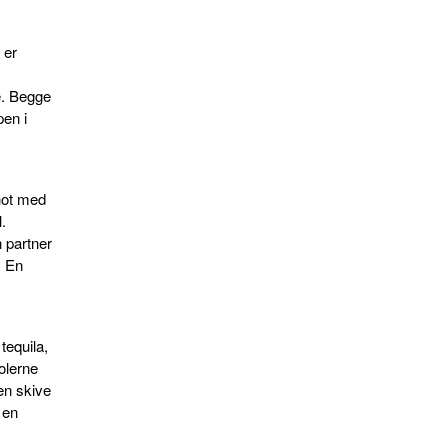
 er
de. Begge
pen i
hot med
.
 partner
. En
tequila,
olerne
en skive
l en