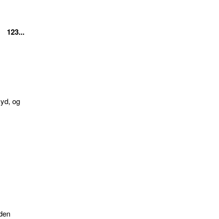
123...
kyd, og
den