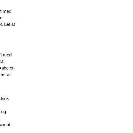
ot med
en
. Let at
ft med
lå
skabe en
vær at
drink
r og
n
vær at