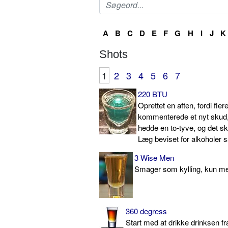
A
B
C
D
E
F
G
H
I
J
K
Shots
1
2
3
4
5
6
7
220 BTU
Oprettet en aften, fordi fler
kommenterede et nyt skud,
hedde en to-tyve, og det sk
Læg beviset for alkoholer 
3 Wise Men
Smager som kylling, kun med 
360 degress
Start med at drikke drinksen fr