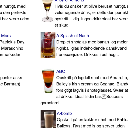
t hurtigt, med
Hvis du ønsker at blive beruset hurtigt
e den perfekte
velsmagende drink, er dette den perfek
est bør være uden
opskrift til dig. Ingen drikkefest bør væ
et skud
m Mars
A Splash of Nash
 Patrick's Day.
Drop et shotglas med banan- og melonli
n Maraschino
highball glas indeholdende danskvand
ermarkeder i
tranebærjuice. Drikkes i eet hug...
.
ABC
 punter asks
Opskrift på lagdelt shot med Amaretto
The Barman)
Bailey's irish cream og Cognac. Bland
forsigtigt lagvis i shotsglasset. Svær at
at drikke. Ideal til din bar. Success
garanteret!
A-bomb
Opskrift på en lækker shot med Kahlu
Baileys. Ryst med is og server uden