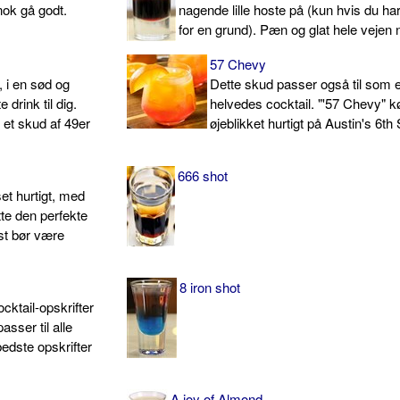
nok gå godt.
nagende lille hoste på (kun hvis du ha
for en grund). Pæn og glat hele vejen 
57 Chevy
, i en sød og
Dette skud passer også til som 
 drink til dig.
helvedes cocktail. "'57 Chevy" kø
 et skud af 49er
øjeblikket hurtigt på Austin's 6th 
666 shot
et hurtigt, med
te den perfekte
est bør være
8 iron shot
ktail-opskrifter
asser til alle
 bedste opskrifter
A joy of Almond