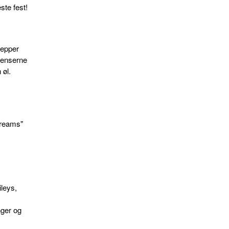
æste fest!
Pepper
ienserne
 øl.
Dreams"
leys,
nger og