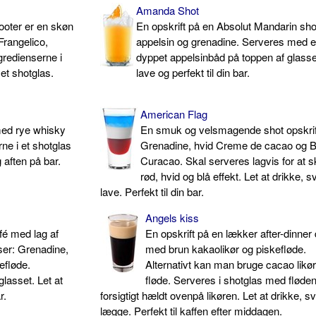
Amanda Shot
ooter er en skøn
En opskrift på en Absolut Mandarin sh
Frangelico,
appelsin og grenadine. Serveres med 
gredienserne i
dyppet appelsinbåd på toppen af glasset
 et shotglas.
lave og perfekt til din bar.
American Flag
med rye whisky
En smuk og velsmagende shot opskri
ne i et shotglas
Grenadine, hvid Creme de cacao og B
g aften på bar.
Curacao. Skal serveres lagvis for at 
rød, hvid og blå effekt. Let at drikke, s
lave. Perfekt til din bar.
Angels kiss
fé med lag af
En opskrift på en lækker after-dinner 
nser: Grenadine,
med brun kakaolikør og piskefløde.
efløde.
Alternativt kan man bruge cacao likø
glasset. Let at
fløde. Serveres i shotglas med fløde
r.
forsigtigt hældt ovenpå likøren. Let at drikke, s
lægge. Perfekt til kaffen efter middagen.