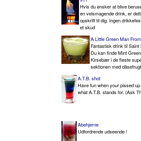
Hvis du ønsker at blive beruse
en velsmagende drink, er dett
opskrift til dig. Ingen drikkef
et skud
A Little Green Man Fro
Fantastisk drink til Saint
Du kan finde Mint Gree
Kirsebær i de fleste sup
sektionen med dåsefrugt
A.T.B. shot
Have fun when your pissed up
what A.T.B. stands for. (Ask 
Abehjerne
Udfordrende udseende !