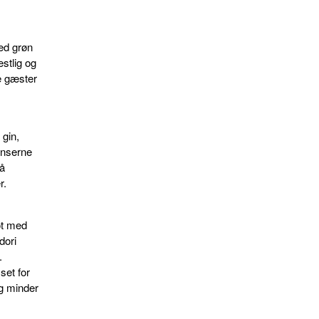
ed grøn
stlig og
e gæster
 gin,
enserne
så
r.
ot med
dori
.
set for
g minder