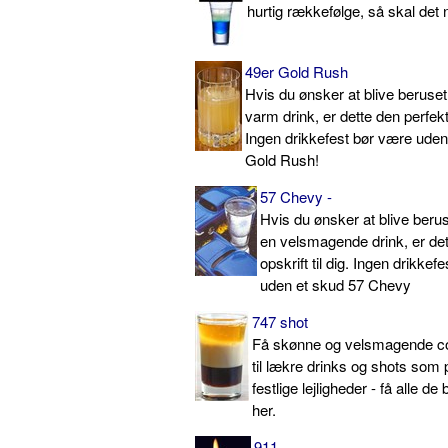
hurtig rækkefølge, så skal det 
49er Gold Rush
Hvis du ønsker at blive beruset
varm drink, er dette den perfekte
Ingen drikkefest bør være uden
Gold Rush!
57 Chevy -
Hvis du ønsker at blive berus
en velsmagende drink, er det
opskrift til dig. Ingen drikkef
uden et skud 57 Chevy
747 shot
Få skønne og velsmagende coc
til lækre drinks og shots som p
festlige lejligheder - få alle de
her.
911