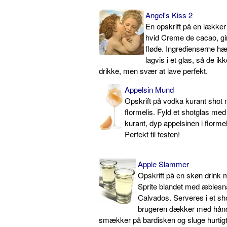
Angel's Kiss 2
En opskrift på en lækker
hvid Creme de cacao, gi
fløde. Ingredienserne hæl
lagvis i et glas, så de ik
drikke, men svær at lave perfekt.
Appelsin Mund
Opskrift på vodka kurant shot
flormelis. Fyld et shotglas med
kurant, dyp appelsinen i florme
Perfekt til festen!
Apple Slammer
Opskrift på en skøn drink 
Sprite blandet med æblesna
Calvados. Serveres i et sh
brugeren dækker med hånd
smækker på bardisken og sluge hurtigt. 