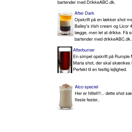
bartender med DrikkeABC.dk.
After Dark
Opskrift på en lækker shot me
Bailey's irish cream og Licor 
lægge, men let at drikke. Få
bartender med drikkeABC.dk.
Afterburner
En simpel opskrift på Rumple 
Maria shot, der skal skænkes i
Perfekt til en festlig lejlighed.
Alco speciel
Her er hittet!!!... dette shot s
fleste fester..