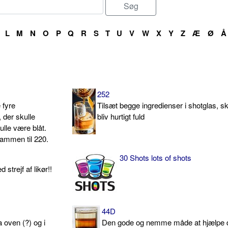
L
M
N
O
P
Q
R
S
T
U
V
W
X
Y
Z
Æ
Ø
Å
252
e fyre
Tilsæt begge ingredienser i shotglas, s
 der skulle
bliv hurtigt fuld
ulle være blåt.
sammen til 220.
30 Shots lots of shots
strejf af likør!!
44D
a oven (?) og i
Den gode og nemme måde at hjælpe 