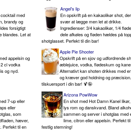
Angel's lip
 cocktail med
En opskrift på en kakaolikør shot, der
n, brandy og
svær at lægge men let at drikke.
des forsigtigt
Ingredienser: 3/4 kakaolikør, 1/4 flø
ke blandes. Let at
dele afkøles og fløden hældes på top
shotglasset. Perfekt til din bar!
Apple Pie Shooter
 med appelsin og
Opskrift på en sjov og udfordrende s
 2 cl vodka
æblejuice, vodka, flødeskum og kanel
lis og nyd.
Alternativt kan shoten drikkes med en
og kræver god holdning og præcision
tilskuersport i din bar! 🍹🤪
Arizona PowWow
med 7-up eller
En shot med Hot Damn Kanel likør, 
ps eller
lys rom og danskvand. Bland alkoh
otglas, som
sammen og server i shotglas med 
fladen, hæver,
lime, citron eller appelsin. Perfekt ti
Perfekt til en
festlig stemning!