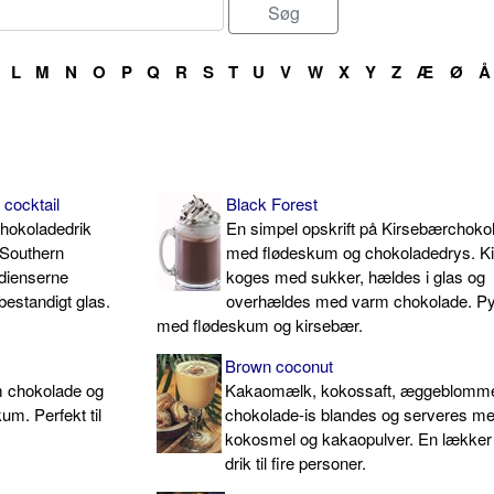
L
M
N
O
P
Q
R
S
T
U
V
W
X
Y
Z
Æ
Ø
Å
 cocktail
Black Forest
chokoladedrik
En simpel opskrift på Kirsebærchoko
Southern
med flødeskum og chokoladedrys. K
dienserne
koges med sukker, hældes i glas og
estandigt glas.
overhældes med varm chokolade. P
med flødeskum og kirsebær.
Brown coconut
m chokolade og
Kakaomælk, kokossaft, æggeblomme
um. Perfekt til
chokolade-is blandes og serveres m
kokosmel og kakaopulver. En lække
drik til fire personer.