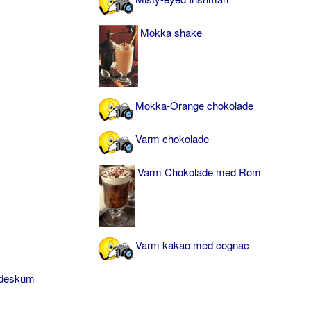
Mokka shake
Mokka-Orange chokolade
Varm chokolade
Varm Chokolade med Rom
Varm kakao med cognac
ødeskum