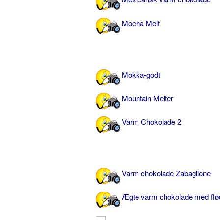
Mocha Melt
Mokka-godt
Mountain Melter
Varm Chokolade 2
Varm chokolade Zabaglione
Ægte varm chokolade med fl