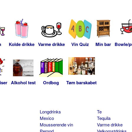
n
Kolde drikke
Varme drikke
Vin Quiz
Min bar
Bowle/p
iser
Alkohol test
Ordbog
Tøm barskabet
Longdrinks
Te
Mexico
Tequila
Mousserende vin
Varme drikke
Pernod
Velkomstdrinks