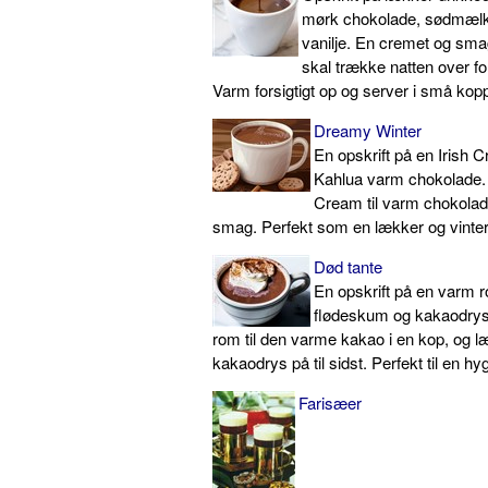
mørk chokolade, sødmælk
vanilje. En cremet og smag
skal trække natten over f
Varm forsigtigt op og server i små kopp
Dreamy Winter
En opskrift på en Irish C
Kahlua varm chokolade. Ti
Cream til varm chokolade
smag. Perfekt som en lækker og vinterl
Død tante
En opskrift på en varm
flødeskum og kakaodrys.
rom til den varme kakao i en kop, og 
kakaodrys på til sidst. Perfekt til en hy
Farisæer