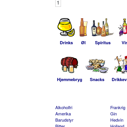
1
Drinks
Øl
Spiritus
Vi
Hjemmebryg
Snacks
Drikkev
Alkoholfri
Frankrig
Amerika
Gin
Barudstyr
Hedvin
Bitter
Holland