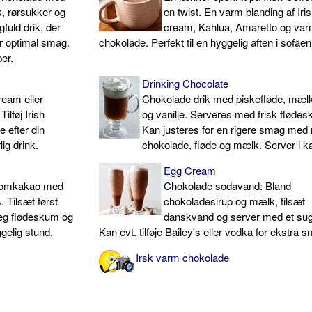
, rørsukker og
en twist. En varm blanding af Iri
fuld drik, der
cream, Kahlua, Amaretto og va
or optimal smag.
chokolade. Perfekt til en hyggelig aften i sofaen
er.
Drinking Chocolate
ream eller
Chokolade drik med piskefløde, mælk
lføj Irish
og vanilje. Serveres med frisk fløde
 efter din
Kan justeres for en rigere smag med
ig drink.
chokolade, fløde og mælk. Server i ka
Egg Cream
 romkakao med
Chokolade sodavand: Bland
 Tilsæt først
chokoladesirup og mælk, tilsæt
læg flødeskum og
danskvand og server med et sug
ggelig stund.
Kan evt. tilføje Bailey's eller vodka for ekstra 
Irsk varm chokolade