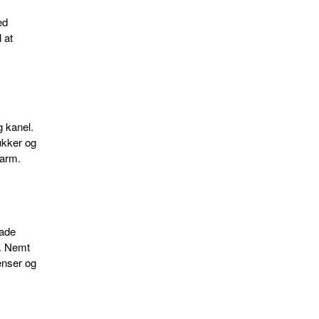
ed
 at
 kanel.
ukker og
varm.
lade
e. Nemt
ienser og