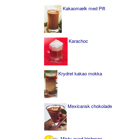
Kakaomælk med Pift
Karachoc
Krydret kakao mokka
Mexicansk chokolade
Misty-eyed Irishman