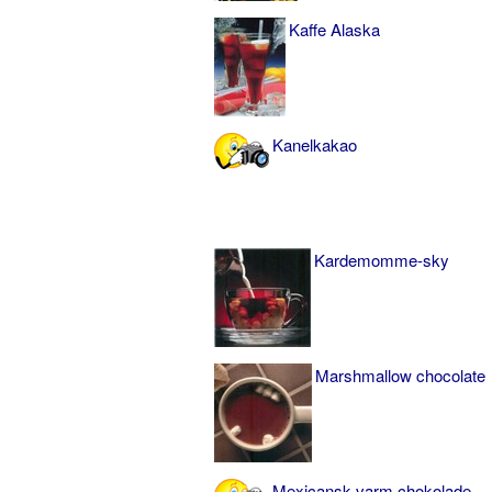
Kaffe Alaska
Kanelkakao
Kardemomme-sky
Marshmallow chocolate
Mexicansk varm chokolade