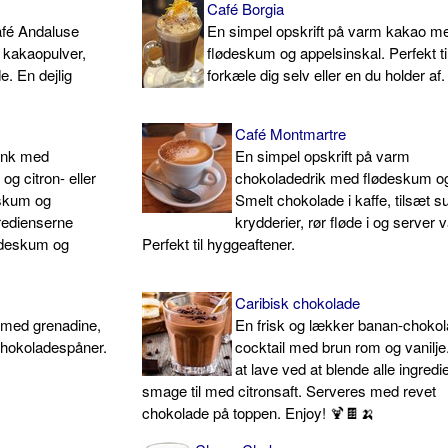
Café Borgia
afé Andaluse
En simpel opskrift på varm kakao m
kakaopulver,
flødeskum og appelsinskal. Perfekt til
e. En dejlig
forkæle dig selv eller en du holder af.
Café Montmartre
rink med
En simpel opskrift på varm
g citron- eller
chokoladedrik med flødeskum og
eskum og
Smelt chokolade i kaffe, tilsæt s
redienserne
krydderier, rør fløde i og server 
ødeskum og
Perfekt til hyggeaftener.
Caribisk chokolade
 med grenadine,
En frisk og lækker banan-choko
hokoladespåner.
cocktail med brun rom og vanilj
at lave ved at blende alle ingred
smage til med citronsaft. Serveres med revet
chokolade på toppen. Enjoy! 🍹🍫🍌