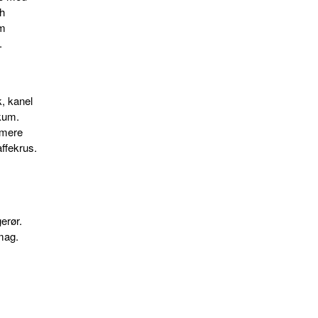
sh
rm
.
, kanel
skum.
 mere
ffekrus.
erør.
smag.