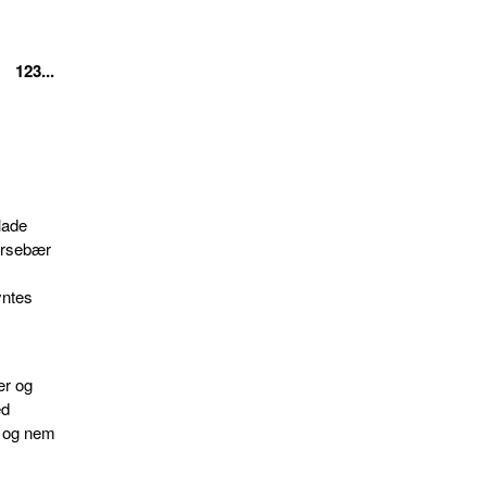
123...
lade
irsebær
yntes
r og
ed
r og nem