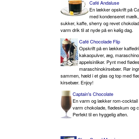
Café Andaluse
En lækker opskrift på C
med kondenseret mælk, 
sukker, kaffe, sherry og revet chokolad
varm drik til at nyde på en kølig dag.
Café Chocolade Flip
Opskrift på en lækker kaffed
kakaopulver, æg, maraschino o
appelsinlikør. Pynt med flød
maraschinokirsebær. Rør ing
sammen, hæld i et glas og top med fl
kirsebær. Enjoy!
Captain's Chocolate
En varm og lækker rom-cocktail
varm chokolade, flødeskum og c
Perfekt til en hyggelig aften.