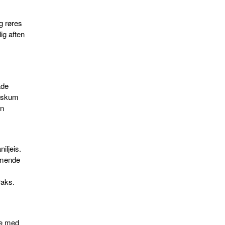
g røres
lig aften
ade
eskum
en
iljeis.
mmende
raks.
ee med