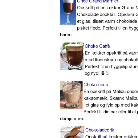
Choc Grand Marnier
Opskrift på en lækker Grand 
Chokolade cocktail. Opvarm G
et glas, tilsæt varm chokolad
pisket fløde. Perfekt til en hygg
baren.
Choko Caffè
En lækker opskrift på var
med flødeskum og chokola
Perfekt til en hyggelig stu
og nyd! 🍫☕️
Choko-coco
En opskrift på Malibu coc
kakaomælk. Skænk Malibu 
i et glas og fyld op med k
Perfekt til din bar eller til a
derhjemme.
Chokoladedrik
Opskrift på lækker drikk