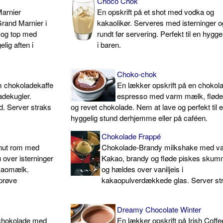
Choco Chok
Marnier
En opskrift på et shot med vodka og
rand Marnier i
kakaolikør. Serveres med isterninger o
e og top med
rundt før servering. Perfekt til en hygge
elig aften i
i baren.
Choko-chok
m chokoladekaffe
En lækker opskrift på en chokol
dekugler.
espresso med varm mælk, flød
nd. Server straks
og revet chokolade. Nem at lave og perfekt til 
hyggelig stund derhjemme eller på caféen.
Chokolade Frappé
onut rom med
Chokolade-Brandy milkshake med van
over isterninger
Kakao, brandy og fløde piskes sku
akaomælk.
og hældes over vaniljeis i
t prøve
kakaopulverdækkede glas. Server st
Dreamy Chocolate Winter
echokolade med
En lækker opskrift på Irish Coff