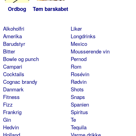
Ordbog
Tøm barskabet
Alkoholfri
Likør
Amerika
Longdrinks
Barudstyr
Mexico
Bitter
Mousserende vin
Bowle og punch
Pernod
Campari
Rom
Cocktails
Rosévin
Cognac brandy
Rødvin
Danmark
Shots
Fitness
Snaps
Fizz
Spanien
Frankrig
Spiritus
Gin
Te
Hedvin
Tequila
Holland
Varme drikke