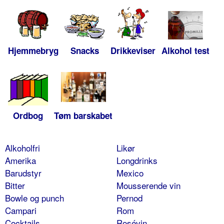
Hjemmebryg
Snacks
Drikkeviser
Alkohol test
Ordbog
Tøm barskabet
Alkoholfri
Likør
Amerika
Longdrinks
Barudstyr
Mexico
Bitter
Mousserende vin
Bowle og punch
Pernod
Campari
Rom
Cocktails
Rosévin