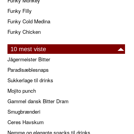
Funky Monkey
Funky Filly
Funky Cold Medina
Funky Chicken
10 mest viste
Jägermeister Bitter
Paradisæblesnaps
Sukkerlage til drinks
Mojito punch
Gammel dansk Bitter Dram
Smugbrænderi
Ceres Havskum
Nemme og elegante snacks til drinks