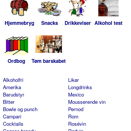
Hjemmebryg
Snacks
Drikkeviser
Alkohol test
Ordbog
Tøm barskabet
Alkoholfri
Likør
Amerika
Longdrinks
Barudstyr
Mexico
Bitter
Mousserende vin
Bowle og punch
Pernod
Campari
Rom
Cocktails
Rosévin
Cognac brandy
Rødvin