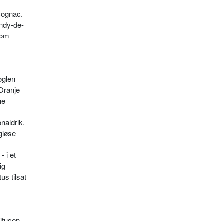
cog­nac.
andy-de-
som
øglen
 Oranje
he
naldrik.
giøse
 i et
ig
us tilsat
itusen.