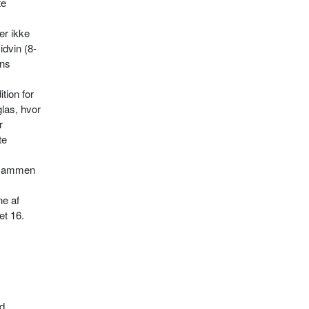
te
er ikke
idvin (8-
ens
tion for
glas, hvor
r
te
. sammen
ne af
et 16.
ød