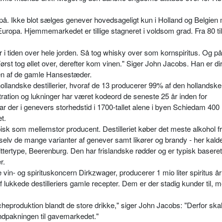
 på. Ikke blot sælges gene­ver hovedsageligt kun i Holland og Belgien
Europa. Hjemmemarkedet er tillige stagneret i voldsom grad. Fra 80 ti
r i tiden over hele jorden. Så tog whisky over som kornspiritus. Og på
st tog øllet over, derefter kom vinen." Siger John Jacobs. Han er dir
, en af de gamle Hansestæder.
ollandske destillerier, hvoraf de 13 producerer 99% af den hollandske 
tion og lukninger har været kode­ord de seneste 25 år inden for
 der i genevers storhedstid i 1700-tallet alene i byen Schiedam 400
et.
pisk som mellemstor producent. Destilleriet køber det meste alkohol f
 selv de mange varianter af genever samt likører og brandy - her kald
itter­type, Beerenburg. Den har frislandske rødder og er typisk basere
r.
 vin- og spirituskoncern Dirkzwager, producerer 1 mio liter spiritus årl
f lukkede destilleriers gamle recepter. Dem er der stadig kunder til, m
heproduktion blandt de store drikke," siger John Jacobs: "Derfor skal
indpakningen til gavemarkedet."