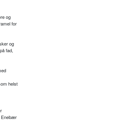
ere og
ramel for
sker og
på fad,
 med
 som helst
r
e. Enebær