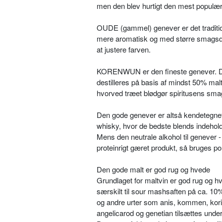
men den blev hurtigt den mest populære
OUDE (gammel) genever er det tradition
mere aromatisk og med større smagsdyb
at justere farven.
KORENWUN er den fineste genever. Den
destilleres på basis af mindst 50% maltv
hvorved træet blødgør spiritusens smag 
Den gode genever er altså kendetegnet 
whisky, hvor de bedste blends indehol
Mens den neutrale alkohol til genever - 
proteinrigt gæret produkt, så bruges port
Den gode malt er god rug og hvede
Grundlaget for maltvin er god rug og h
særskilt til sour mashsaften på ca. 10%
og andre urter som anis, kommen, kori
angelicarod og genetian tilsættes under 