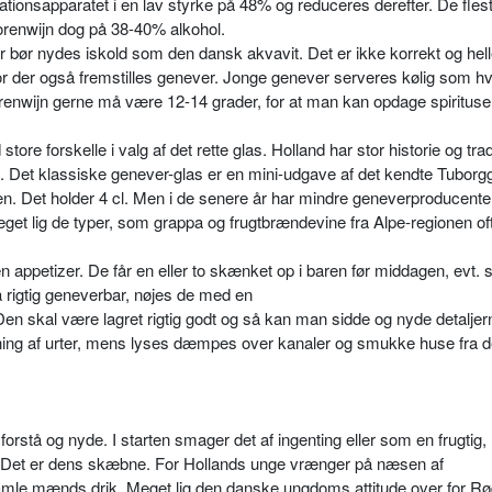
lationsapparatet i en lav styrke på 48% og reduceres derefter. De fles
renwijn dog på 38-40% alkohol.
r bør nydes iskold som den dansk akvavit. Det er ikke korrekt og hell
hvor der også fremstilles genever. Jonge genever serveres kølig som hv
enwijn gerne må være 12-14 grader, for at man kan opdage spi­ritus
re forskelle i valg af det rette glas. Holland har stor historie og tradi
as. Det klassiske genever-glas er en mini-udgave af det kendte Tuborg
en. Det holder 4 cl. Men i de senere år har mindre geneverprodu­cente
eget lig de typer, som grappa og frugtbrændevine fra Alpe-regionen of
 appetizer. De får en eller to skænket op i baren før middagen, evt
 rigtig geneverbar, nøjes de med en
Den skal være lagret rigtig godt og så kan man sidde og nyde detaljer
ætning af urter, mens lyses dæmpes over kanaler og smukke huse fra d
orstå og nyde. I star­ten smager det af ingenting eller som en frugtig,
len. Det er dens skæbne. For Hol­lands unge vrænger på næsen af
gamle mænds drik. Meget lig den danske ungdoms attitude over for R