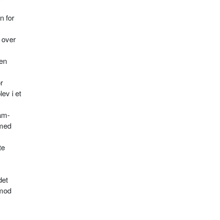
n for
 over
 en
r
ev i et
dam-
 med
te
det
 mod