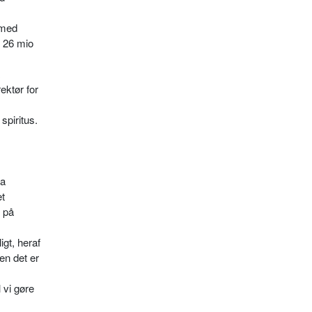
 med
l 26 mio
ektør for
spiritus.
ra
et
t på
igt, heraf
en det er
 vi gøre