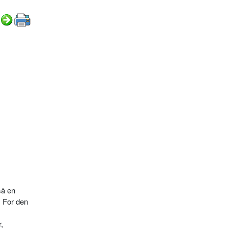
så en
. For den
,