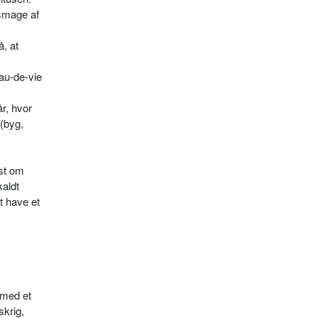
 smage af
å, at
au-­de-vie
år, hvor
(byg,
est om
kaldt
t have et
g med et
skrig,