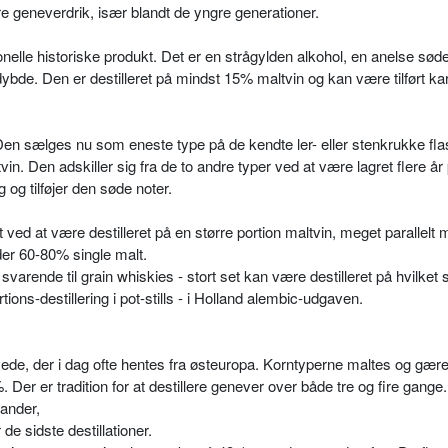
 geneverdrik, især blandt de yngre generationer.
elle historiske produkt. Det er en strågylden alkohol, en anelse sød
de. Den er destilleret på mindst 15% maltvin og kan være tilført ka
 sælges nu som eneste type på de kendte ler- eller stenkrukke fla
in. Den adskiller sig fra de to andre typer ved at være lagret flere år 
og tilføjer den søde noter.
ved at være destilleret på en større portion maltvin, meget parallelt
der 60-80% single malt.
svarende til grain whi­skies - stort set kan være destilleret på hvilket
ions-destillering i pot-stills - i Holland alembic-udgaven.
vede, der i dag ofte hentes fra østeuropa. Korntyperne maltes og gære
. Der er tradition for at destillere genever over både tre og fire gang
ander,
de sidste destillationer.