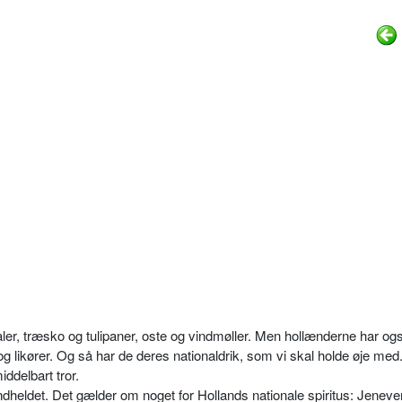
naler, træsko og tulipaner, oste og vindmøller. Men hollænderne har og
g likører. Og så har de deres nationaldrik, som vi skal holde øje med
delbart tror.
heldet. Det gælder om noget for Hollands nationale spiritus: Jenever