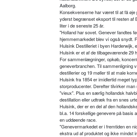
Aalborg.
Konsekvenserne har været til at få øje
yderst begrænset eksport til resten af 
liter i de seneste 25 år.
"Holland har sovet. Genever fandtes fø
hjemmemarkedet blev vi også snydt. Før
Hulsink Destilleriet i byen Harderwijk
Hulsink er et af de tilbageværende 29 h
For sam­menlægninger, opkøb, koncentra
geneverbranchen. Til sammenligning var
destillerier og 19 møller til at male korn
Hulsink fra 1854 er imidlertid meget ty
storproducenter. Derefter tilvirker man
"vieux". Plus en særlig hollandsk halvb
destillation eller udtræk fra en snes urte
Hulsink, der er en del af den hollandske
bl.a. 14 forskellige genevere på basis a
en uddøende race.
"Genevermarkedet er i fremtiden en nic
ekstra ud af pro­duktet og ikke mindst 