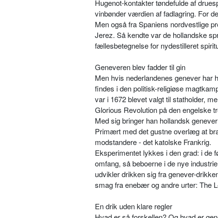
Hugenot-kontakter tøn­defulde af druesp
vinbønder værdien af fadlagring. For der
Men også fra Spaniens nordvestlige pr
Jerez. Så kend­te var de hollandske sp
fællesbetegnelse for nydestilleret spiri
Geneveren blev fadder til gin
Men hvis nederlandenes genever har haf
findes i den politisk-­religiøse magtkam
var i 1672 blevet valgt til stathol­der, 
Glorious Revolution på den engelske t
Med sig bringer han hollandsk genever
Pri­mært med det gustne overlæg at bra
modstandere - det katol­ske Frankrig.
Eksperimentet lykkes i den grad: i de 
omfang, så bebo­erne i de nye industrie
udvikler drikken sig fra genever-drikke
smag fra enebær og andre urter: The L
En drik uden klare regler
Hvad er så forskellen? Og hvad er genev