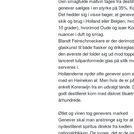
Den ­smagfulde maltvin tages fra destil
genever sælges i en styrke på 35%, Ko
Det hedder sig i visse bøger, at geneve
skik og brug i Hol­land eller Belgien, 
10 grader), hvorimod Oude og især Kor
nuancer i duft og smag.
Blandt Feinschmeckere er der derimod sto
glaskunst til både flasker og drikkegl
den øverste del folder sig ud mod top­p
lanceret tulipanformede glas på stilk m
serveres i.
Hollænderne nyder ofte genever som en
med en Hei­neken øl. Men hvis de er på
enkelt Korenwijn fra en udvalgt tønde. 
godt destilleret korn med diskret tils
århundrede.
Øllet og vinen tog genevers marked
Genever skal man anstrenge sig for at f
nydestille­ret spiritus direkte fra ked
nationaldrikken. De synes, det er de 