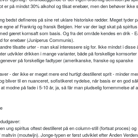
lot er på mindst 30% alkohol og tilsat enebær, men den behøver ikke
ng bedst defineres på sine ret uklare historiske rødder. Meget tyder p
e egne af Frankrig og fransk Belgien. Her var der lagt skat på spiritus
us med gæret kornsaft som basis. Og fra det område kendes en drik - E
rd for enebær (Junipe­rus Communis).
dre tilsatte urter - man skal interessere sig for. Ikke mindst i disse 
 udvikler drikken i mange varianter, både på forskellige kornsorter 
 genever på forskellige fadtyper (amerikanske, franske og spanske
aver - der ikke er meget mere end hurtigt destilleret sprit - minder m
 og bliver til en nuanceret, sofistikeret nydelse, når basis er en god så
v at modne på fade i 5-10 år, ja, så får man pludselig fornemmelse af a
ke
vedudgaver:
 ung spiritus oftest destille­ret på en column-still (fortsat proces) o
maltvin (moutwijn). Jonge-typen er først udvik­let efter Anden Verden