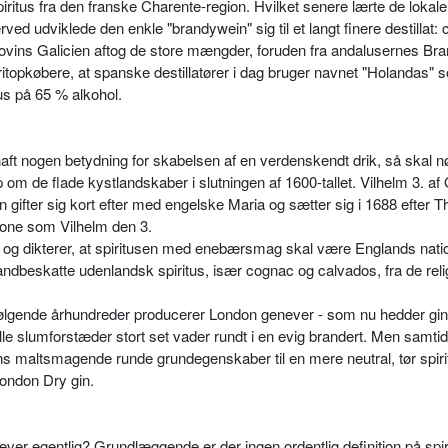
iritus fra den franske Charente-region. Hvilket sene­re lærte de lokale
ved udviklede den enkle "brandywein" sig til et langt finere destillat: 
ovins Galicien aftog de store mængder, foruden fra andalusernes Br
ritopkøbere, at spanske destillatører i dag bruger navnet "Holandas" 
tus på 65 % alkohol.
t nogen betydning for ska­belsen af en verdenskendt drik, så skal n
p om de flade kystlandskaber i slutningen af 1600-tallet. Vilhelm 3. af
men gifter sig kort efter med engelske Maria og sætter sig i 1688 efter T
rone som Vilhelm den 3.
 og dikterer, at spiritusen med enebærsmag skal være Englands natio
ndbeskatte udenlandsk spiritus, især cognac og calvados, fra de reli
følgende århundreder pro­ducerer London genever - som nu hedder gin -
lle slumforstæder stort set vader rundt i en evig brandert. Men samtid
ns maltsmagende runde grundegenskaber til en mere neutral, tør spiri­t
ondon Dry gin.
er egentlig? Grund­læggende er der ingen ordentlig definition på spir