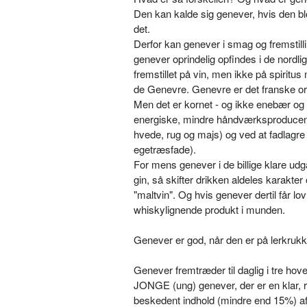
Den kan kalde sig genever, hvis den b
det.
Derfor kan genever i smag og fremstilli
genever oprindelig opfindes i de nordlig
fremstillet på vin, men ikke på spirit
de Genevre. Genevre er det franske o
Men det er kornet - og ikke enebær og an
energiske, mindre håndværksproducenter
hvede, rug og majs) og ved at fadlagre
egetræsfade).
For mens genever i de billige klare udg
gin, så skifter drik­ken aldeles karakter
"maltvin". Og hvis genever dertil får lo
whiskylignende produkt i munden.
Genever er god, når den er på lerkruk
Genever fremtræder til daglig i tre ho
JONGE (ung) genever, der er en klar, ren
beskedent indhold (mindre end 15%) af 