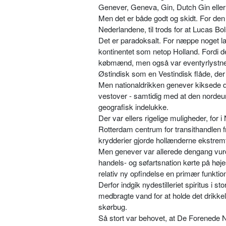
Genever, Geneva, Gin, Dutch Gin elle
Men det er både godt og skidt. For den
Nederlandene, til trods for at Lucas Bol
Det er paradoksalt. For næppe noget lan
kontinentet som netop Holland. Fordi d
købmænd, men også var eventyrlystne 
Østindisk som en Vestindisk flåde, de
Men nationaldrikken genever kiksede de 
vestover - samtidig med at den nordeur
geografisk indelukke.
Der var ellers rigelige muligheder, fo
Rotterdam cen­trum for transithandlen f
krydderier gjorde hollænderne eks­trem
Men genever var allerede dengang vurd
handels- og søfartsna­tion kørte på hø
relativ ny opfindelse en primær funktio
Derfor indgik nydestilleriet spiritus i 
medbragte vand for at holde det drikkel
skørbug.
Så stort var behovet, at De Forenede N