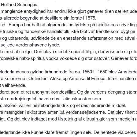
r Holland Schnapps.
 manglende entydighed har endnu ikke gjort genever til en sællert ude
s allerede begyndte at destillere sin første i 1575.
d i Europa har haft så afgørende indflydelse på spiritusens udvikling
e frisiske og flanderske handelsfolk ikke blot var kendte som dygtige
og udfarende, udviklede de en enestående søfartsnation med såvel
r sejlede verdenshavene tynde.
med at sælge. Den blev i stedet kopieret til gin, der voksede sig sto
opæiske nabo-spiritus vodka voksede sig stor østover. Genever forbl
r i Nederlandenes gyldne århundrede fra ca. 1550 til 1650 blev Amster
ra kolonierne i Ostindien, Afrika og Amerika til Europa. Især handlen
t velhavende.
eret som et ret anonymt korndestillat. Og da verdens dengang størs
jeste omdrejningstal, havde destillationskunsten som
n: alkohol var en helsebringe­de drik og et desinficerende middel.
store mængder i skibsprovi­anten på verdenssejladserne. Det blev tilført 
igt. Og det blev indtaget med tilsætning af citrus­frugter som medicin
ederlande ikke kunne kla­re fremstillingen selv. De hentede via deres