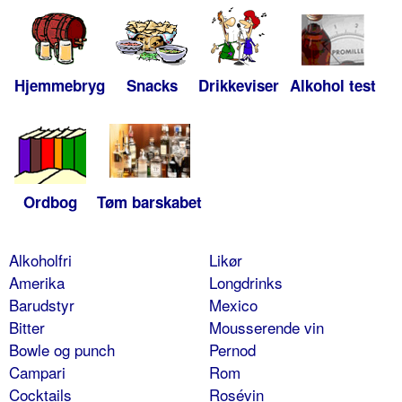
Hjemmebryg
Snacks
Drikkeviser
Alkohol test
Ordbog
Tøm barskabet
Alkoholfri
Likør
Amerika
Longdrinks
Barudstyr
Mexico
Bitter
Mousserende vin
Bowle og punch
Pernod
Campari
Rom
Cocktails
Rosévin