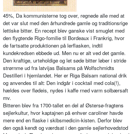
45%, Da kommunisterne tog over, regnede alle med at
det var slut med den århundrede gamle og tradi­tionsrige
lettiske bitter. En recept blev ganske vist smuglet med
den flygtende Rigo-fomilie til Bor­deaux i Frankrig, hvor
de fartsatte produktionen på lerflasken, indtil
kundekredsen ebbede ud. Men nu er alt ved det gamle.
Den kraftige, urteholdige og let søde bitter løber i stride
strørnme ud fra latvijas Balsams på Wolfschmidts
Destilleri i hjemlandet. Her er Riga Balsam national drik
og anvendes til alt: Den indgår i cocktail med cola(!),
hældes over flø­deis, nydes i kaffe rned varm solbærsaft
mv.
Bitte­ren blev fra 1700-tallet en del af Østersø-fragtens
sejlerkultur, hvor kaptajnen på enhver caroliner havde
mere end en flaske i skibsmedicin-kisten. Derfor blev
den også kendt og værdsat i den gam­le sejlerhovedstod