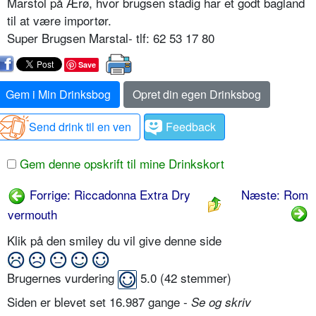
Marstol på Ærø, hvor brugsen stadig har et godt bagland
til at være importør.
Super Brugsen Marstal- tlf: 62 53 17 80
Save
Gem i Min Drinksbog
Opret din egen Drinksbog
Send drink til en ven
Feedback
Gem denne opskrift til mine Drinkskort
Forrige: Riccadonna Extra Dry
Næste: Rom
vermouth
Klik på den smiley du vil give denne side
Brugernes vurdering
5.0
(
42
stemmer)
Siden er blevet set 16.987 gange -
Se og skriv