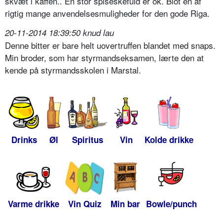
skvæt i kaffen.. En stor spiseskefuld er ok. Blot en af
rigtig mange anvendelsesmuligheder for den gode Riga.
20-11-2014 18:39:50 knud lau
Denne bitter er bare helt uovertruffen blandet med snaps.
Min broder, som har styrmandseksamen, lærte den at
kende på styrmandsskolen i Marstal.
Drinks
Øl
Spiritus
Vin
Kolde drikke
Varme drikke
Vin Quiz
Min bar
Bowle/punch