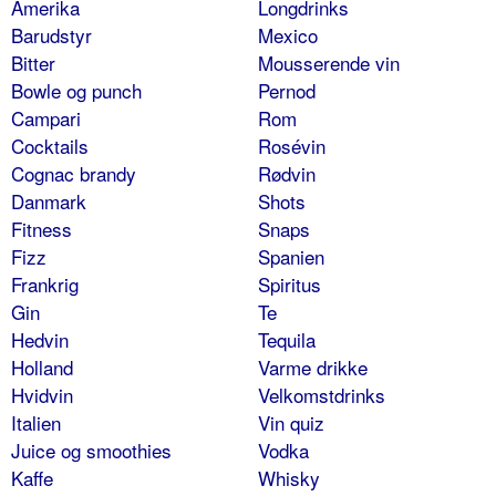
Amerika
Longdrinks
Barudstyr
Mexico
Bitter
Mousserende vin
Bowle og punch
Pernod
Campari
Rom
Cocktails
Rosévin
Cognac brandy
Rødvin
Danmark
Shots
Fitness
Snaps
Fizz
Spanien
Frankrig
Spiritus
Gin
Te
Hedvin
Tequila
Holland
Varme drikke
Hvidvin
Velkomstdrinks
Italien
Vin quiz
Juice og smoothies
Vodka
Kaffe
Whisky