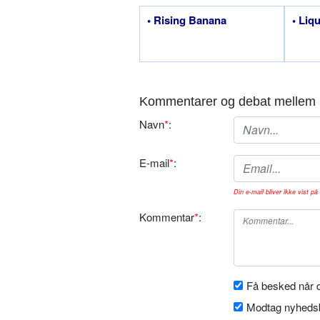
• Rising Banana
• Liq
Kommentarer og debat mellem 
Navn
*
:
E-mail
*
:
Din e-mail bliver ikke vist på 
Kommentar
*
:
Få besked når d
Modtag nyhedsb