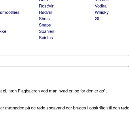
Rosévin
Vodka
 smoothies
Rødvin
Whisky
Shots
Øl
Snaps
ikke
Spanien
Spiritus
øl, næh Flagbajeren ved man hvad er, og for den er go' .
d er mængden på de røde sodavand der bruges i opskriften til den rød