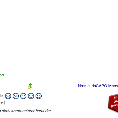
ort
Næste: daCAPO Maes
ide
er)
g skriv kommentarer herunder
.