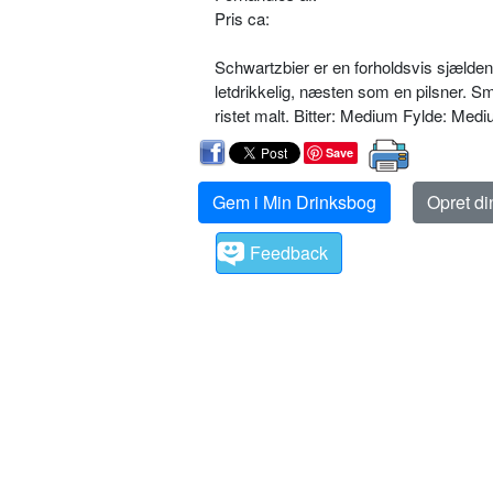
Pris ca:
Schwartzbier er en forholdsvis sjælden
letdrikkelig, næsten som en pilsner. 
ristet malt. Bitter: Medium Fylde: Med
Save
Gem i Min Drinksbog
Opret d
Feedback