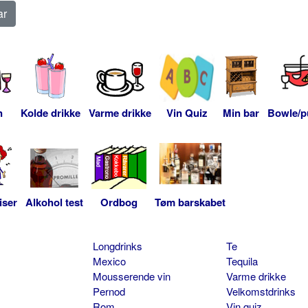
n
Kolde drikke
Varme drikke
Vin Quiz
Min bar
Bowle/p
iser
Alkohol test
Ordbog
Tøm barskabet
Longdrinks
Te
Mexico
Tequila
Mousserende vin
Varme drikke
Pernod
Velkomstdrinks
Rom
Vin quiz