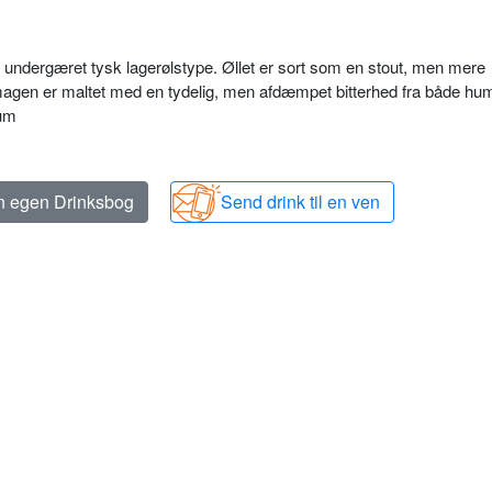
 undergæret tysk lagerølstype. Øllet er sort som en stout, men mere
Smagen er maltet med en tydelig, men afdæmpet bitterhed fra både hu
ium
in egen Drinksbog
Send drink til en ven