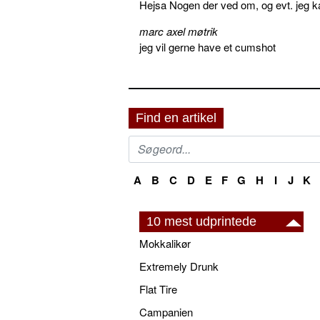
Hejsa Nogen der ved om, og evt. jeg k
marc axel møtrik
jeg vil gerne have et cumshot
Find en artikel
A
B
C
D
E
F
G
H
I
J
K
10 mest udprintede
Mokkalikør
Extremely Drunk
Flat Tire
Campanien