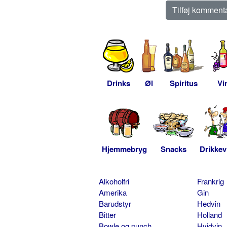
Drinks
Øl
Spiritus
Vi
Hjemmebryg
Snacks
Drikkev
Alkoholfri
Frankrig
Amerika
Gin
Barudstyr
Hedvin
Bitter
Holland
Bowle og punch
Hvidvin