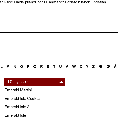
an købe Dahls pilsner her i Danmark? Bedste hilsner Christian
L
M
N
O
P
Q
R
S
T
U
V
W
X
Y
Z
Æ
Ø
Å
10 nyeste
Emerald Martini
Emerald Isle Cocktail
Emerald Isle 2
Emerald Isle