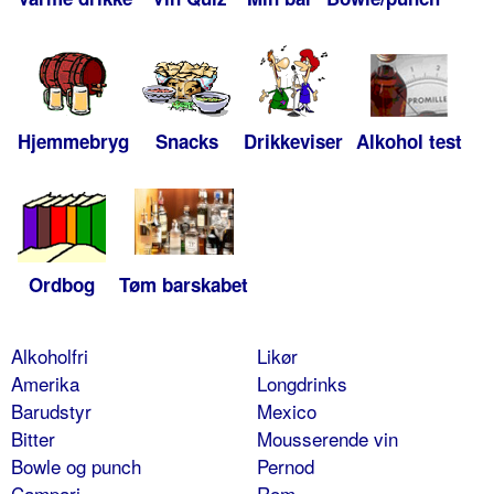
Hjemmebryg
Snacks
Drikkeviser
Alkohol test
Ordbog
Tøm barskabet
Alkoholfri
Likør
Amerika
Longdrinks
Barudstyr
Mexico
Bitter
Mousserende vin
Bowle og punch
Pernod
Campari
Rom