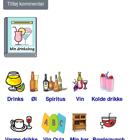
Drinks
Øl
Spiritus
Vin
Kolde drikke
Varme drikke
Vin Quiz
Min bar
Bowle/punch