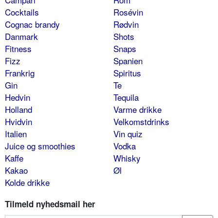
Cocktails
Rosévin
Cognac brandy
Rødvin
Danmark
Shots
Fitness
Snaps
Fizz
Spanien
Frankrig
Spiritus
Gin
Te
Hedvin
Tequila
Holland
Varme drikke
Hvidvin
Velkomstdrinks
Italien
Vin quiz
Juice og smoothies
Vodka
Kaffe
Whisky
Kakao
Øl
Kolde drikke
Tilmeld nyhedsmail her