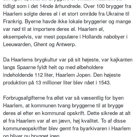
tidligt som i det 14nde århundrede. Over 100 brygger fra
Haarlem solgte deres øl i et stort område fra Ukraine til
Frankrig. Byerne havde ikke lokale bryggerier og mange
var nød til at importere deres øl. Haarlem øl,
eksempelvis, var mest populære i Hollands nabobyer i
Leeuwarden, Ghent og Antwerp.
Da Haarlems brygkultur var på sit højeste, var kajkanten
langs Spaarne fyldt helt op med ølbeholdere
indeholdende 112 liter, Haarlem Jopen. Den højeste
produktion på 13 millioner liter blev nået i 1543.
Forbrugsafgifterne fra øllet var så væsentlig for byen
Haarlem, at kommunen tvang bryggerne til at brygge
deres øl efter en kommunal opskrift. Dette sikrede at alt
øl fra Haarlem var af en jævn, høj kvalitet. To af disse
kommuneopskrifter blev gemt fra byarkivaren i Haarlem
og bliver nu brygget igen.