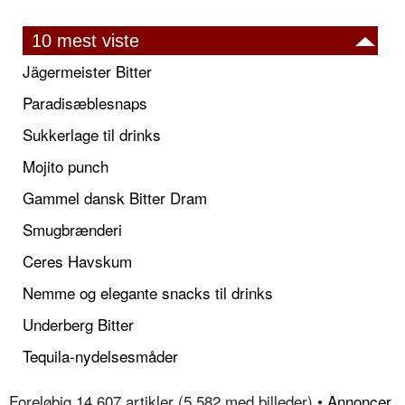
10 mest viste
Jägermeister Bitter
Paradisæblesnaps
Sukkerlage til drinks
Mojito punch
Gammel dansk Bitter Dram
Smugbrænderi
Ceres Havskum
Nemme og elegante snacks til drinks
Underberg Bitter
Tequila-nydelsesmåder
Foreløbig 14.607 artikler (5.582 med billeder) •
Annoncer