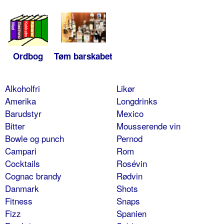
Ordbog
Tøm barskabet
Alkoholfri
Likør
Amerika
Longdrinks
Barudstyr
Mexico
Bitter
Mousserende vin
Bowle og punch
Pernod
Campari
Rom
Cocktails
Rosévin
Cognac brandy
Rødvin
Danmark
Shots
Fitness
Snaps
Fizz
Spanien