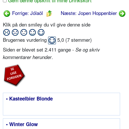
Gem denne opskrift til mine Drinkskort
Forrige: Jólaöl
Næste: Jopen Hoppenbier
Klik på den smiley du vil give denne side
Brugernes vurdering
5,0
(
7
stemmer)
Siden er blevet set 2.411 gange -
Se og skriv
.
kommentarer herunder
• Kasteelbier Blonde
• Winter Glow