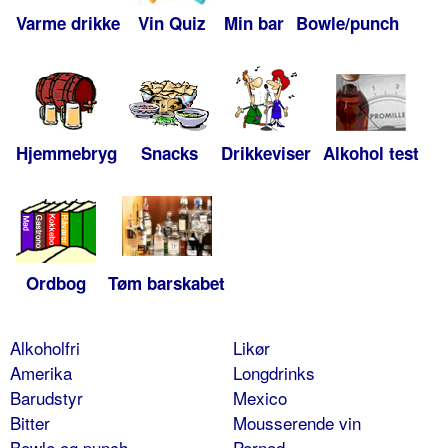
Varme drikke
Vin Quiz
Min bar
Bowle/punch
Hjemmebryg
Snacks
Drikkeviser
Alkohol test
Ordbog
Tøm barskabet
Alkoholfri
Likør
Amerika
Longdrinks
Barudstyr
Mexico
Bitter
Mousserende vin
Bowle og punch
Pernod