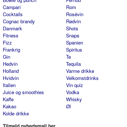
Campari
Rom
Cocktails
Rosévin
Cognac brandy
Rødvin
Danmark
Shots
Fitness
Snaps
Fizz
Spanien
Frankrig
Spiritus
Gin
Te
Hedvin
Tequila
Holland
Varme drikke
Hvidvin
Velkomstdrinks
Italien
Vin quiz
Juice og smoothies
Vodka
Kaffe
Whisky
Kakao
Øl
Kolde drikke
Tilmeld nyhedsmail her