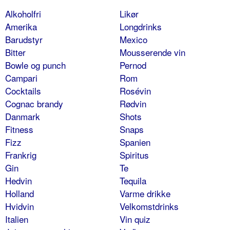
Alkoholfri
Likør
Amerika
Longdrinks
Barudstyr
Mexico
Bitter
Mousserende vin
Bowle og punch
Pernod
Campari
Rom
Cocktails
Rosévin
Cognac brandy
Rødvin
Danmark
Shots
Fitness
Snaps
Fizz
Spanien
Frankrig
Spiritus
Gin
Te
Hedvin
Tequila
Holland
Varme drikke
Hvidvin
Velkomstdrinks
Italien
Vin quiz