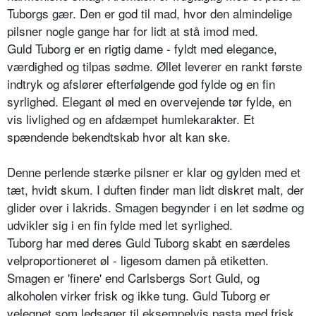
Tuborgs gær. Den er god til mad, hvor den almindelige
pilsner nogle gange har for lidt at stå imod med.
Guld Tuborg er en rigtig dame - fyldt med elegance,
værdighed og tilpas sødme. Øllet leverer en rankt første
indtryk og afslører efterfølgende god fylde og en fin
syrlighed. Elegant øl med en overvejende tør fylde, en
vis livlighed og en afdæmpet humlekarakter. Et
spændende bekendtskab hvor alt kan ske.
Denne perlende stærke pilsner er klar og gylden med et
tæt, hvidt skum. I duften finder man lidt diskret malt, der
glider over i lakrids. Smagen begynder i en let sødme og
udvikler sig i en fin fylde med let syrlighed.
Tuborg har med deres Guld Tuborg skabt en særdeles
velproportioneret øl - ligesom damen på etiketten.
Smagen er 'finere' end Carlsbergs Sort Guld, og
alkoholen virker frisk og ikke tung. Guld Tuborg er
velegnet som ledsager til eksempelvis pasta med frisk