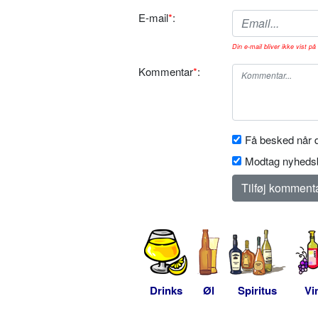
E-mail
*
:
Din e-mail bliver ikke vist på 
Kommentar
*
:
Få besked når d
Modtag nyhedsb
Drinks
Øl
Spiritus
Vi