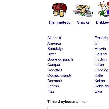
Hjemmebryg
Snacks
Drikkev
Alkoholfri
Frankrig
Amerika
Gin
Barudstyr
Hedvin
Bitter
Holland
Bowle og punch
Hvidvin
Campari
Italien
Cocktails
Juice og
Cognac brandy
Kaffe
Danmark
Kakao
Fitness
Kolde dr
Fizz
Likør
Tilmeld nyhedsmail her