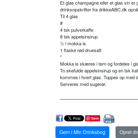
Et glas champagne eller et glas vin er
drinksopskrifter fra drikkeABC.dk opnå
Til 4 glas
#
4 tsk pulverkaffe
8 tsk appelsinsirup
½ l mokka is
1 flaske rød druesaft
*
Mokka is skæres i tern og fordeles i g
To skefulde appelsinsirup og en tsk
kaf
kommes i hvert glas. Toppes op med d
Serveres med sugerør.
Save
Gem i Min Drinksbog
Opret d