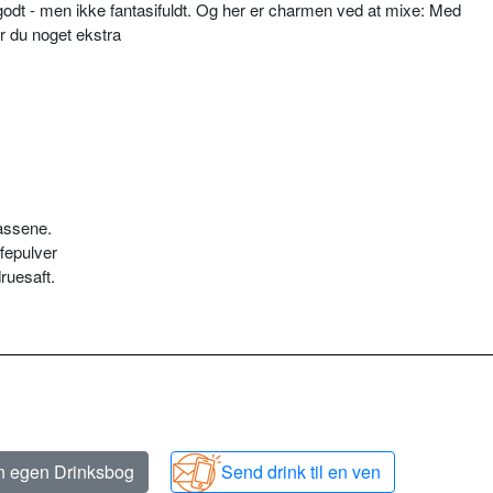
 godt - men ikke fantasifuldt. Og her er charmen ved at mixe: Med
r du noget ekstra
lassene.
fepulver
ruesaft.
in egen Drinksbog
Send drink til en ven