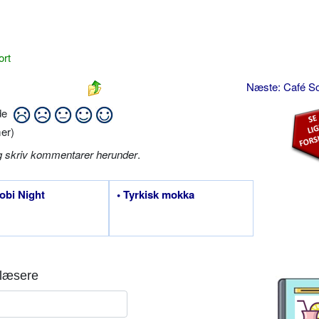
ort
Næste: Café S
ide
er)
g skriv kommentarer herunder
.
robi Night
• Tyrkisk mokka
læsere