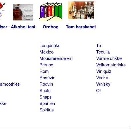
iser
Alkohol test
Ordbog
Tøm barskabet
Longdrinks
Te
Mexico
Tequila
Mousserende vin
Varme drikke
Pernod
Velkomstdrinks
Rom
Vin quiz
Rosévin
Vodka
 smoothies
Rødvin
Whisky
Shots
Øl
Snaps
ikke
Spanien
Spiritus