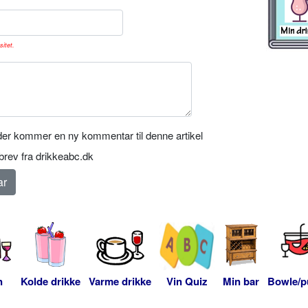
sitet.
er kommer en ny kommentar til denne artikel
rev fra drikkeabc.dk
n
Kolde drikke
Varme drikke
Vin Quiz
Min bar
Bowle/p