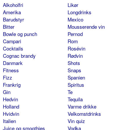
Alkoholfri
Likør
Amerika
Longdrinks
Barudstyr
Mexico
Bitter
Mousserende vin
Bowle og punch
Pernod
Campari
Rom
Cocktails
Rosévin
Cognac brandy
Rødvin
Danmark
Shots
Fitness
Snaps
Fizz
Spanien
Frankrig
Spiritus
Gin
Te
Hedvin
Tequila
Holland
Varme drikke
Hvidvin
Velkomstdrinks
Italien
Vin quiz
Juice og smoothies
Vodka