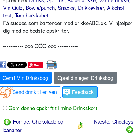
Vin Quiz
,
Bowle/punch
,
Snacks
,
Drikkeviser
,
Alkohol
test
,
Tøm barskabet
Få succes som bartender med drikkeABC.dk. Vi hjælper
dig med de bedste opskrifter.
----------- ooo OÔO ooo -----------
Save
Gem i Min Drinksbog
Opret din egen Drinksbog
Send drink til en ven
Feedback
Gem denne opskrift til mine Drinkskort
Forrige: Chokolade og
Næste: Chooleys
bananer