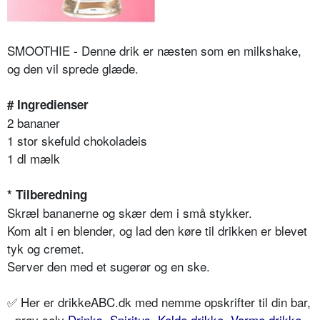
SMOOTHIE - Denne drik er næsten som en milkshake,
og den vil sprede glæde.
# Ingredienser
2 bananer
1 stor skefuld chokoladeis
1 dl mælk
* Tilberedning
Skræl bananerne og skær dem i små stykker.
Kom alt i en blender, og lad den køre til drikken er blevet
tyk og cremet.
Server den med et sugerør og en ske.
✅ Her er drikkeABC.dk med nemme opskrifter til din bar,
- prøv selv
Drinks
,
Spiritus
,
Kolde drikke
,
Varme drikke
,