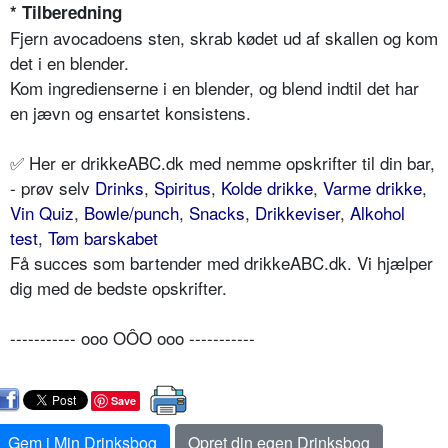
* Tilberedning
Fjern avocadoens sten, skrab kødet ud af skallen og kom
det i en blender.
Kom ingredienserne i en blender, og blend indtil det har
en jævn og ensartet konsistens.
✅ Her er drikkeABC.dk med nemme opskrifter til din bar,
- prøv selv
Drinks
,
Spiritus
,
Kolde drikke
,
Varme drikke
,
Vin Quiz
,
Bowle/punch
,
Snacks
,
Drikkeviser
,
Alkohol
test
,
Tøm barskabet
Få succes som bartender med drikkeABC.dk. Vi hjælper
dig med de bedste opskrifter.
----------- ooo OÔO ooo -----------
Save
Gem i Min Drinksbog
Opret din egen Drinksbog