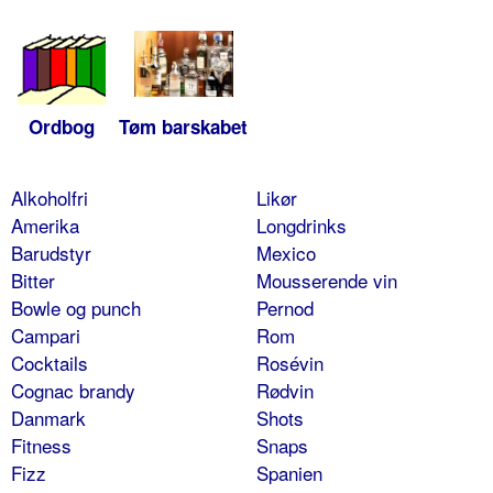
Ordbog
Tøm barskabet
Alkoholfri
Likør
Amerika
Longdrinks
Barudstyr
Mexico
Bitter
Mousserende vin
Bowle og punch
Pernod
Campari
Rom
Cocktails
Rosévin
Cognac brandy
Rødvin
Danmark
Shots
Fitness
Snaps
Fizz
Spanien