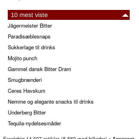
10 mest viste
Jägermeister Bitter
Paradisæblesnaps
Sukkerlage til drinks
Mojito punch
Gammel dansk Bitter Dram
Smugbrænderi
Ceres Havskum
Nemme og elegante snacks til drinks
Underberg Bitter
Tequila-nydelsesmåder
Foreløbig 14.607 artikler (5.582 med billeder) •
Annoncer